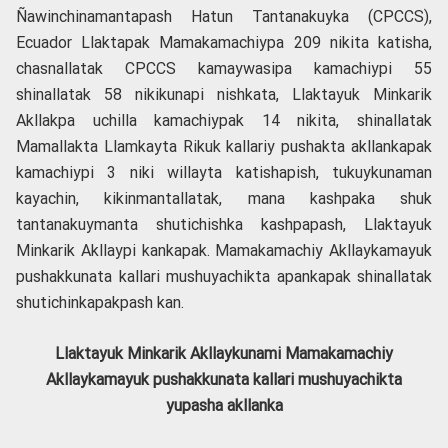
Ñawinchinamantapash Hatun Tantanakuyka (CPCCS),
Ecuador Llaktapak Mamakamachiypa 209 nikita katisha,
chasnallatak CPCCS kamaywasipa kamachiypi 55
shinallatak 58 nikikunapi nishkata, Llaktayuk Minkarik
Akllakpa uchilla kamachiypak 14 nikita, shinallatak
Mamallakta Llamkayta Rikuk kallariy pushakta akllankapak
kamachiypi 3 niki willayta katishapish, tukuykunaman
kayachin, kikinmantallatak, mana kashpaka shuk
tantanakuymanta shutichishka kashpapash, Llaktayuk
Minkarik Akllaypi kankapak. Mamakamachiy Akllaykamayuk
pushakkunata kallari mushuyachikta apankapak shinallatak
shutichinkapakpash kan.
Llaktayuk Minkarik Akllaykunami Mamakamachiy
Akllaykamayuk pushakkunata kallari mushuyachikta
yupasha akllanka