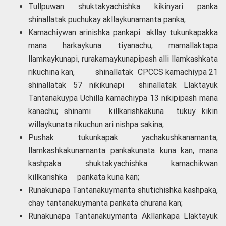
Tullpuwan shuktakyachishka kikinyari panka
shinallatak puchukay akllaykunamanta panka;
Kamachiywan arinishka pankapi akllay tukunkapakka
mana harkaykuna tiyanachu, mamallaktapa
llamkaykunapi, rurakamaykunapipash alli llamkashkata
rikuchina kan, shinallatak CPCCS kamachiypa 21
shinallatak 57 nikikunapi shinallatak Llaktayuk
Tantanakuypa Uchilla kamachiypa 13 nikipipash mana
kanachu; shinami killkarishkakuna tukuy kikin
willaykunata rikuchun ari nishpa sakina;
Pushak tukunkapak yachakushkanamanta,
llamkashkakunamanta pankakunata kuna kan, mana
kashpaka shuktakyachishka kamachikwan
killkarishka pankata kuna kan;
Runakunapa Tantanakuymanta shutichishka kashpaka,
chay tantanakuymanta pankata churana kan;
Runakunapa Tantanakuymanta Akllankapa Llaktayuk