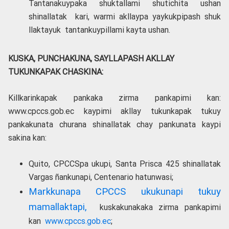
Tantanakuypaka shuktallami shutichita ushan
shinallatak kari, warmi akllaypa yaykukpipash shuk
llaktayuk tantankuypillami kayta ushan.
KUSKA, PUNCHAKUNA, SAYLLAPASH AKLLAY
TUKUNKAPAK CHASKINA:
Killkarinkapak pankaka zirma pankapimi kan:
www.cpccs.gob.ec kaypimi akllay tukunkapak tukuy
pankakunata churana shinallatak chay pankunata kaypi
sakina kan:
Quito, CPCCSpa ukupi, Santa Prisca 425 shinallatak
Vargas ñankunapi, Centenario hatunwasi;
Markkunapa CPCCS ukukunapi tukuy
mamallaktapi,
kuskakunakaka zirma pankapimi
kan
www.cpccs.gob.ec
;