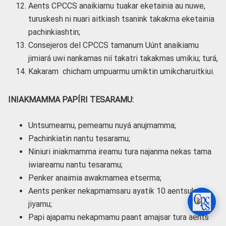
Aents CPCCS anaikiamu tuakar eketainia au nuwe,
turuskesh ni nuari aitkiash tsanink takakma eketainia
pachinkiashtin;
Consejeros del CPCCS tamanum Uúnt anaikiamu
jimiará uwi nankamas nií takatri takakmas umikiu; turá,
Kakaram chicham umpuarmu umiktin umikcharuitkiui.
INIAKMAMMA PAPÍRI TESARAMU:
Untsumeamu, pemeamu nuyá anujmamma;
Pachinkiatin nantu tesaramu;
Niniuri iniakmamma ireamu tura najanma nekas tama
iwiareamu nantu tesaramu;
Penker anaimia awakmamea etserma;
Aents penker nekapmamsaru ayatik 10 aentsuk
jiyamu;
Papi ajapamu nekapmamu paant amajsar tura aents