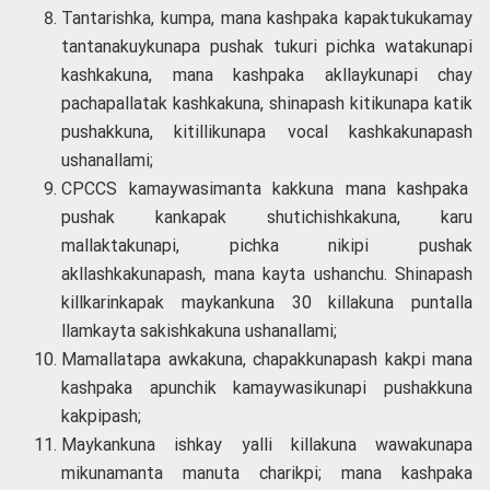
Tantarishka, kumpa, mana kashpaka kapaktukukamay
tantanakuykunapa pushak tukuri pichka watakunapi
kashkakuna, mana kashpaka akllaykunapi chay
pachapallatak kashkakuna, shinapash kitikunapa katik
pushakkuna, kitillikunapa vocal kashkakunapash
ushanallami;
CPCCS kamaywasimanta kakkuna mana kashpaka
pushak kankapak shutichishkakuna, karu
mallaktakunapi, pichka nikipi pushak
akllashkakunapash, mana kayta ushanchu. Shinapash
killkarinkapak maykankuna 30 killakuna puntalla
llamkayta sakishkakuna ushanallami;
Mamallatapa awkakuna, chapakkunapash kakpi mana
kashpaka apunchik kamaywasikunapi pushakkuna
kakpipash;
Maykankuna ishkay yalli killakuna wawakunapa
mikunamanta manuta charikpi; mana kashpaka