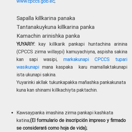
www.cpccs.gob.ec
;
Sapalla killkarina panaka
Tantanakuykuna killkarina panka
Kamachin arinishka panka
YUYARIY:
kay killkarik pankapi huntachina arinina
(CPCCS zirma willaypi) kamuyachiyna, aspisha sakina
kan sapi wasipi,
markakunapi CPCCS tupari
wasikunapi
mana kaspaka karu mamallaktakunapi
ista ukunapi sakina.
Yuyarinki akllak tukunkapakka mañashka pankakunata
kuna kan shinami killkachiyta paktachin.
Kawsaypanka imashina zirma pankapi kashkata
katina;
(El formulario de inscripción impreso y firmado
se considerará como hoja de vida);