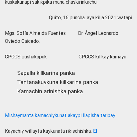
kuskakunapi sakikpika mana chaskirinkachu.
Quito, 16 puncha, aya killa 2021 watapi
Mgs. Sofía Almeida Fuentes Dr. Ángel Leonardo
Oviedo Caicedo.
CPCCS pushakapuk CPCCS killkay kamayu
Sapalla killkarina panka
Tantanakuykuna killkarina panka
Kamachin arinishka panka
Mishaymanta kamachiykunat akaypi llapisha taripay
Kayachiy willayta kaykunata rikischishka:
El