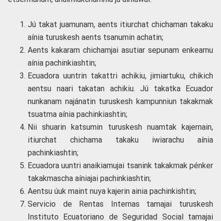
Jú takat juamunam, aents itiurchat chichaman takaku
aínia turuskesh aents tsanumin achatin;
Aents kakaram chichamjai asutiar sepunam enkeamu
aínia pachinkiashtin;
Ecuadora uuntrin takattri achikiu, jimiartuku, chikich
aentsu naari takatan achikiu. Jú takatka Ecuador
nunkanam najánatin turuskesh kampunniun takakmak
tsuatma aínia pachinkiashtin;
Nii shuarin katsumin turuskesh nuamtak kajernain,
itiurchat chichama takaku iwiarachu aínia
pachinkiashtin;
Ecuadora uuntri anaikiamujai tsanink takakmak pénker
takakmascha aíniajai pachinkiashtin;
Aentsu úuk maint nuya kajerin ainia pachinkishtin;
Servicio de Rentas Internas tamajai turuskesh
Instituto Ecuatoriano de Seguridad Social tamajai