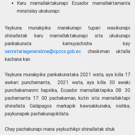
Karu mamallaktakunapi Ecuador mamallaktamanta
minatalay ukukunapi.
Yaykuna munakpika marakunapi tupari wasikunapi
shinallatak karu mamallaktakunapi ista ukukunapi
pankakunata kamuyachisha kay
secretariageneralcne@cpccs.gob.ec
chaskiman uktalla
kachana kan.
Yaykuna munakpika pankakunataka 2021 wata, aya killa 17
awkari punchamanta, 2021 wata, aya killa 30 awaki
punchakamanmi hapinka, Ecuador mamallaktapika 08: 30
pachamanta 17: 00 pachakaman, kutin ista mamallaktapi
shinallata Galápagos markapik kawsakkunaka, nishka,
paykunapak pachakunapikllata.
Chay pachakunapi mana yaykuchikpi shinallatak shuk