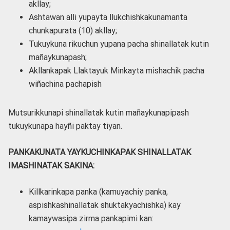
akllay;
Ashtawan alli yupayta llukchishkakunamanta
chunkapurata (10) akllay;
Tukuykuna rikuchun yupana pacha shinallatak kutin
mañaykunapash;
Akllankapak Llaktayuk Minkayta mishachik pacha
wiñachina pachapish
Mutsurikkunapi shinallatak kutin mañaykunapipash
tukuykunapa hayñi paktay tiyan.
PANKAKUNATA YAYKUCHINKAPAK SHINALLATAK
IMASHINATAK SAKINA:
Killkarinkapa panka (kamuyachiy panka,
aspishkashinallatak shuktakyachishka) kay
kamaywasipa zirma pankapimi kan: