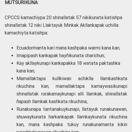
MUTSURIKUNA:
CPCCS kamachiypa 20 shinallatak 57 nikikunata katishpa
shinallatak 12 niki Llaktayuk Minkak Akllankapak uchilla
kamachiyta katishpa:
Ecuadormanta kari mana kashpaka warmi kana kan;
Imapipash kankapak hayñikunata charichun;
Kay akllaykunapi kankapakka 18 watata paktashka
kana kan;
Mamallaktapa kullkiwan achiklla llamkashkata
rikuchina kan; mamallaktapa kamaywasikunapi
shinallatak rurakamaykunapi alli llamkak, shinallatak
ñapash llamkak kashkata rikuchina;
Runakunapa tantanakuykunapi, llatayuk runakunawan,
shuwaykunata harkankapak llamkaykunata rikuchina
kan, mana kashpaka tukuy runakunamanta kikin