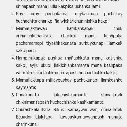
shinapash mana llulla kakpika ushankallami;
Kay ruray pachakama maykankuna puchukay
huchachita charikpi ña wicharichun nishka kakpi;
Mamallaktawan llamkankapak shuk
arininishkapankata charikpi mana kashpaka
pachamamapi tiyashkakunata surkuykunapi llamkak
kakpipash;
Hampirinkapak pushak mañashkata mana katishka
kakpi, ayllu ukupi llakichishkamanta mana kashpaka
warmita llakichishkamantapash huchachishka kakpi;
Mamallaktapa millaypushay pachakunapi llamkashka
kaymanta;
Runakunata llakichishkamanta shinallatak
chiknimantapash huchachishka kashkamanta;
Churashkakullkita Rikuk Kamaywasiwan, shinallatak
Ecuador Llaktapa kawsaykamaywanpash manuta
charinkuna;