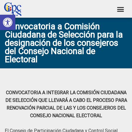
Skip
Skip
Skip
Skip
to
to
to
to
Abrir barra de herramientas
Consejo
primary
main
primary
footer
Construyendo
Convocatoria a Comisión
navigation
content
sidebar
de
Poder
Ciudadana de Selección para la
Ciudadano
Participación
designación de los consejeros
Ciudadana
del Consejo Nacional de
y
Electoral
Control
Social
CONVOCATORIA A INTEGRAR LA COMISIÓN CIUDADANA
DE SELECCIÓN QUE LLEVARÁ A CABO EL PROCESO PARA
RENOVACIÓN PARCIAL DE LAS Y LOS CONSEJEROS DEL
CONSEJO NACIONAL ELECTORAL
El Consejo de Participación Ciudadana y Control Social