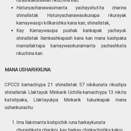
rurashkakunawan rikuchina kan;
Hatunyachanawasimanta yachayshutita charina
shinallatak Hatunyachanawasikunapa rikurayak
kamaywasipi killkarishka kana kan; shinallatak,
Kay Kamaywasipa pushak kankapak yachayuk
shinallatak llamkashkapash kana kan mana kashpaka
mamallaktapa kamaywasikunamanta yachashkata
rikuchina kan.
MANA USHARIKKUNA:
CPCCS kamachiypa 21 shinallatak 57 nikikunata rikushpa
shinallatak Llaktayuk Minkarik Uchilla kamachiypa 13 nikita
katishpaka, Llaktayukpa Minkarik tukunkapak mana
ushankunachu:
Ima llakimanta kishpichik runa harkaykunata
churashkata charikpi, kay harkay chinkachishka kakpi