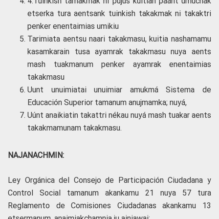
4.Tuinkish tamakmak ni pujus kuitian paánt umuchak
etserka tura aentsank tuinkish takakmak ni takaktri
penker enentaimias umikiu
Tarimiata aentsu naari takakmasu, kuitia nashamamu
kasamkarain tusa ayamrak takakmasu nuya aents
mash tuakmanum penker ayamrak enentaimias
takakmasu
Uunt unuimiatai unuimiar amukmá Sistema de
Educación Superior tamanum anujmamka; nuyá,
Uúnt anaikiatin takattri nékau nuyá mash tuakar aents
takakmamunam takakmasu.
NAJANACHMIN:
Ley Orgánica del Consejo de Participación Ciudadana y
Control Social tamanum akankamu 21 nuya 57 tura
Reglamento de Comisiones Ciudadanas akankamu 13
etsermanum, anaimiakchamnia ju ainiawai: