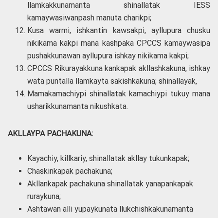
llamkakkunamanta shinallatak IESS
kamaywasiwanpash manuta charikpi;
Kusa warmi, ishkantin kawsakpi, ayllupura chusku
nikikama kakpi mana kashpaka CPCCS kamaywasipa
pushakkunawan ayllupura ishkay nikikama kakpi;
CPCCS Rikurayakkuna kankapak akllashkakuna, ishkay
wata puntalla llamkayta sakishkakuna; shinallayak,
Mamakamachiypi shinallatak kamachiypi tukuy mana
usharikkunamanta nikushkata.
AKLLAYPA PACHAKUNA:
Kayachiy, killkariy, shinallatak akllay tukunkapak;
Chaskinkapak pachakuna;
Akllankapak pachakuna shinallatak yanapankapak
ruraykuna;
Ashtawan alli yupaykunata llukchishkakunamanta