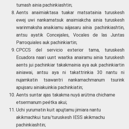
tumash ainia pachinkiashtin;
Aents anaimiaktasa tuakar matsatainia turuskesh
ewej uwi nankamatsuk anaimiakcha ainia turuskesh
warinmaksha anaikiamu aájasaru aínia pachinkiashtin,
antsu ayatik Concejales, Vocales de las Juntas
Parroquiales auk pachinkiartin;
CPCCS del servicio exterior tama, turuskesh
Ecuadora naari uunt waatka anairamu ainia turuskesh
aents jui pachinkiar takakmainia aya auk pachinkiartin
ainiawai, antsu aya ni takattrinkia 30 nantu ni
nujamkatin tsawantri nankamachmanum tsurink
apujsaru ainiakuinkia pachinkiatin;
Aents suntar ajas takakma nuyá arútma chichame
etsermanum peétka akui;
Uchi yurumatin kuit apujtamu jimiara nantu
akikmachkui tura/turuskesh IESS akikmachu
pachinkiashtin;