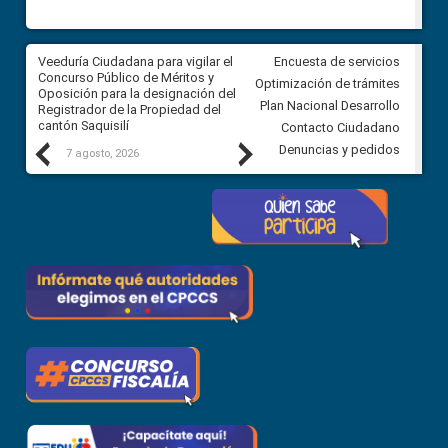
Veeduría Ciudadana para vigilar el
Veeduría Ciudadana para vigila
Encuesta de servicios
Concurso Público de Méritos y
construcción del asfaltado de
Optimización de trámites
Oposición para la designación del
diferentes barrios del sector 
Plan Nacional Desarrollo
Registrador de la Propiedad del
Ballenita del cantón Santa Ele
cantón Saquisilí
Contacto Ciudadano
Previous
Next
Denuncias y pedidos
7 agosto, 2026
7 agosto, 2026