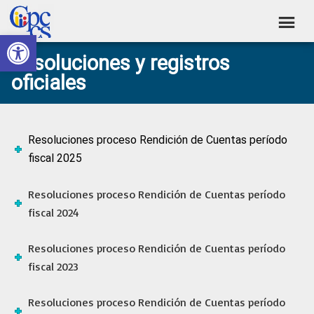
Skip
Skip
Skip
Skip
to
to
to
to
Abrir barra de herramientas
Consejo
primary
main
primary
footer
Construyendo
Resoluciones y registros
navigation
content
sidebar
de
Poder
oficiales
Ciudadano
Participación
Ciudadana
y
Resoluciones proceso Rendición de Cuentas período
Control
fiscal 2025
Social
Resoluciones proceso Rendición de Cuentas período
fiscal 2024
Resoluciones proceso Rendición de Cuentas período
fiscal 2023
Resoluciones proceso Rendición de Cuentas período