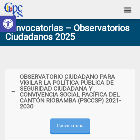
Skip
Skip
Skip
Skip
to
to
to
to
Abrir barra de herramientas
Consejo
primary
main
primary
footer
Construyendo
Convocatorias – Observatorios
navigation
content
sidebar
de
Poder
Ciudadanos 2025
Ciudadano
Participación
Ciudadana
y
Control
OBSERVATORIO CIUDADANO PARA
Social
VIGILAR LA POLÍTICA PÚBLICA DE
SEGURIDAD CIUDADANA Y
CONVIVENCIA SOCIAL PACÍFICA DEL
CANTÓN RIOBAMBA (PSCCSP) 2021-
2030
Convocatoría