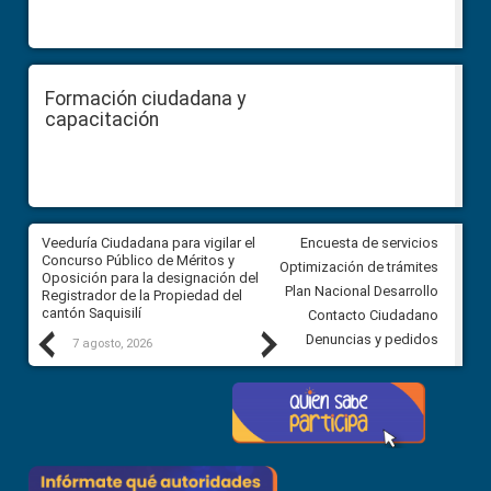
Formación ciudadana y
capacitación
Veeduría Ciudadana para vigilar el
Veeduría Ciudadana para vigila
Encuesta de servicios
Concurso Público de Méritos y
construcción del asfaltado de
Optimización de trámites
Oposición para la designación del
diferentes barrios del sector 
Plan Nacional Desarrollo
Registrador de la Propiedad del
Ballenita del cantón Santa Ele
cantón Saquisilí
Contacto Ciudadano
Previous
Next
Denuncias y pedidos
7 agosto, 2026
7 agosto, 2026