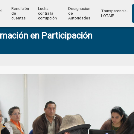
Rendición
Lucha
Designación
ol
Transparencia-
de
contra la
de
l
LOTAIP
cuentas
corrupción
Autoridades
rmación en Participación