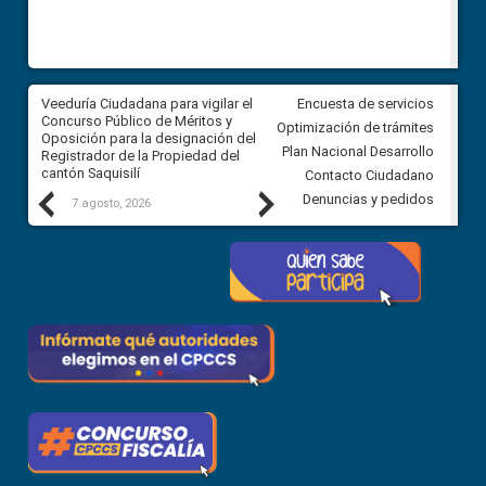
Veeduría Ciudadana para vigilar el
Veeduría Ciudadana para vigila
Encuesta de servicios
Concurso Público de Méritos y
construcción del asfaltado de
Optimización de trámites
Oposición para la designación del
diferentes barrios del sector 
Plan Nacional Desarrollo
Registrador de la Propiedad del
Ballenita del cantón Santa Ele
cantón Saquisilí
Contacto Ciudadano
Previous
Next
Denuncias y pedidos
7 agosto, 2026
7 agosto, 2026