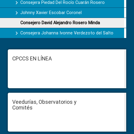
Consejera Piedad Del Rocío Cuarán Rosero
Johnny Xavier Escobar Coronel
Consejero David Alejandro Rosero Minda
Consejera Johanna Ivonne Verdezoto del Salto
Footer
CPCCS EN LÍNEA
Veedurías, Observatorios y
Comités