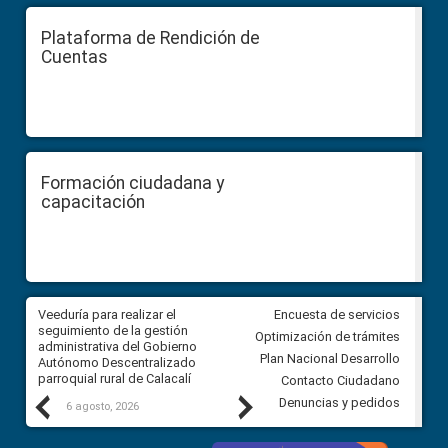
Plataforma de Rendición de
Cuentas
Formación ciudadana y
capacitación
Veeduría para realizar el
Veeduría para vigilar los acue
Encuesta de servicios
ra
seguimiento de la gestión
derivados de la Audiencia Púb
Optimización de trámites
ara
administrativa del Gobierno
entre el GAD de Ibarra y la
Plan Nacional Desarrollo
Autónomo Descentralizado
comunidad Urbina, parroquia l
parroquial rural de Calacalí
Carolina
Contacto Ciudadano
Previous
Next
Denuncias y pedidos
6 agosto, 2026
5 agosto, 2026