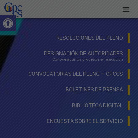
Skip
Skip
Skip
to
to
to
Abrir barra de herramientas
Consejo
primary
main
footer
Construyendo
navigation
content
de
Poder
Ciudadano
RESOLUCIONES DEL PLENO
Participación
Ciudadana
DESIGNACIÓN DE AUTORIDADES
y
Conoce aquí los procesos en ejecución
Control
CONVOCATORIAS DEL PLENO – CPCCS
Social
BOLETINES DE PRENSA
BIBLIOTECA DIGITAL
ENCUESTA SOBRE EL SERVICIO