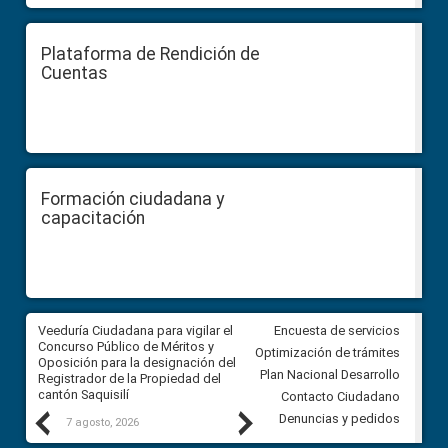
Plataforma de Rendición de
Cuentas
Formación ciudadana y
capacitación
Veeduría Ciudadana para vigilar el
Veeduría Ciudadana para vigila
Encuesta de servicios
Concurso Público de Méritos y
construcción del asfaltado de
Optimización de trámites
Oposición para la designación del
diferentes barrios del sector 
Plan Nacional Desarrollo
Registrador de la Propiedad del
Ballenita del cantón Santa Ele
cantón Saquisilí
Contacto Ciudadano
Previous
Next
Denuncias y pedidos
7 agosto, 2026
7 agosto, 2026