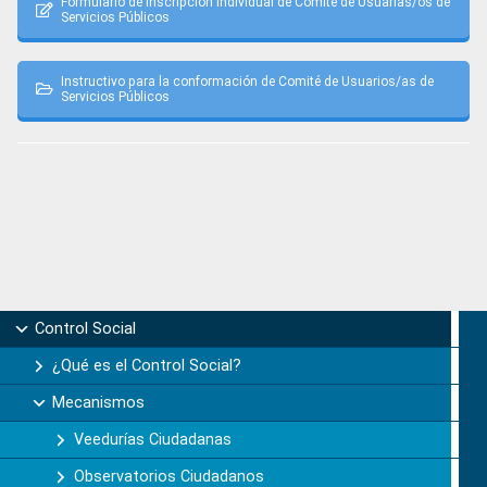
Formulario de inscripción individual de Comité de Usuarias/os de
Servicios Públicos
Instructivo para la conformación de Comité de Usuarios/as de
Servicios Públicos
Primary
Control Social
Sidebar
¿Qué es el Control Social?
Mecanismos
Veedurías Ciudadanas
Observatorios Ciudadanos