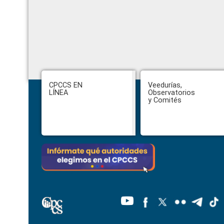
Footer
CPCCS EN
Veedurías,
LÍNEA
Observatorios
y Comités