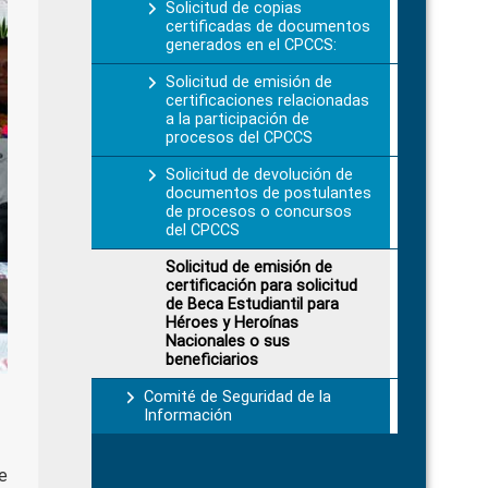
Solicitud de copias
certificadas de documentos
generados en el CPCCS:
Solicitud de emisión de
certificaciones relacionadas
a la participación de
procesos del CPCCS
Solicitud de devolución de
documentos de postulantes
de procesos o concursos
del CPCCS
Solicitud de emisión de
certificación para solicitud
de Beca Estudiantil para
Héroes y Heroínas
Nacionales o sus
beneficiarios
Comité de Seguridad de la
Información
e