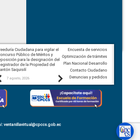
eeduría Ciudadana para vigilar el
Encuesta de servicios
Veeduría Ciudadana para vigilar la
oncurso Público de Méritos y
construcción del asfaltado de
Optimización de trámites
posición para la designación del
diferentes barrios del sector de
Plan Nacional Desarrollo
egistrador de la Propiedad del
Ballenita del cantón Santa Elena
antón Saquisilí
Contacto Ciudadano
Previous
Next
Denuncias y pedidos
7 agosto, 2026
7 agosto, 2026
l
:
ventanillavirtual@cpccs.gob.ec