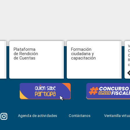
CPCCS aprueba convocatoria a
V
Plataforma
Formación
Veeduría para designación de la
C
de Rendición
ciudadana y
autoridad de la SOT
O
de Cuentas
capacitación
R
c
31 julio, 2026
Agenda de actividades
Contáctanos
Ventanilla virtua