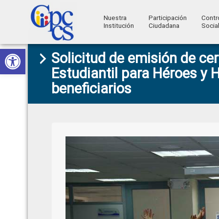
Nuestra
Participación
Contr
Institución
Ciudadana
Socia
Consejo
Abrir barra de herramientas
Skip
Skip
Skip
Skip
Construyendo
Solicitud de emisión de cer
to
to
to
to
de
Poder
Estudiantil para Héroes y 
primary
main
primary
footer
Ciudadano
Participación
beneficiarios
navigation
content
sidebar
Ciudadana
y
Control
Social