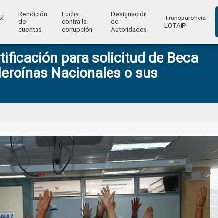
Rendición
Lucha
Designación
ol
Transparencia-
de
contra la
de
l
LOTAIP
cuentas
corrupción
Autoridades
tificación para solicitud de Beca
Heroínas Nacionales o sus