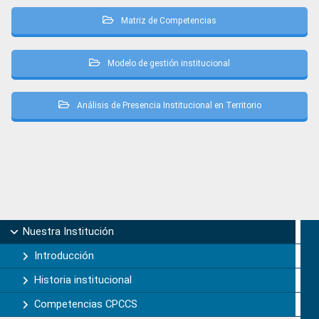
Matriz de Competencias
Modelo de gestión institucional
Análisis de Presencia Institucional en Territorio
Primary
Nuestra Institución
Sidebar
Introducción
Historia institucional
Competencias CPCCS