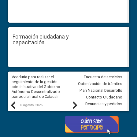
Formación ciudadana y
capacitación
Veeduría para realizar el
Veeduría para vigilar los acue
Encuesta de servicios
ra
seguimiento de la gestión
derivados de la Audiencia Púb
Optimización de trámites
ara
administrativa del Gobierno
entre el GAD de Ibarra y la
Plan Nacional Desarrollo
Autónomo Descentralizado
comunidad Urbina, parroquia l
parroquial rural de Calacalí
Carolina
Contacto Ciudadano
Previous
Next
Denuncias y pedidos
6 agosto, 2026
5 agosto, 2026