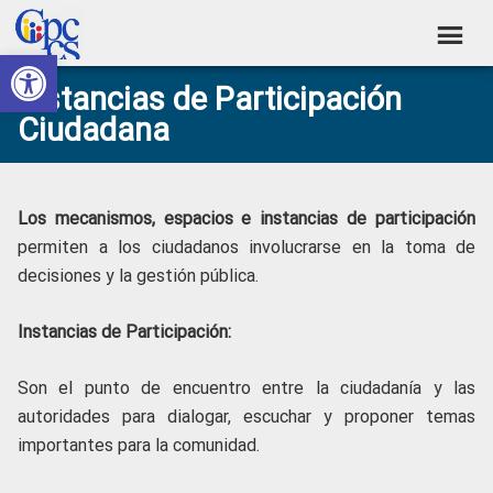
Skip
Skip
Skip
Skip
to
to
to
to
Abrir barra de herramientas
Consejo
primary
main
primary
footer
Construyendo
Instancias de Participación
navigation
content
sidebar
de
Poder
Ciudadana
Ciudadano
Participación
Ciudadana
y
Los mecanismos, espacios e instancias de participación
Control
permiten a los ciudadanos involucrarse en la toma de
decisiones y la gestión pública.
Social
Instancias de Participación:
Son el punto de encuentro entre la ciudadanía y las
autoridades para dialogar, escuchar y proponer temas
importantes para la comunidad.