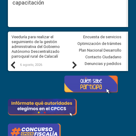
capacitación
Veeduría para realizar el
Veeduría para vigilar los acue
Encuesta de servicios
ra
seguimiento de la gestión
derivados de la Audiencia Púb
Optimización de trámites
ara
administrativa del Gobierno
entre el GAD de Ibarra y la
Plan Nacional Desarrollo
Autónomo Descentralizado
comunidad Urbina, parroquia l
parroquial rural de Calacalí
Carolina
Contacto Ciudadano
Previous
Next
Denuncias y pedidos
6 agosto, 2026
5 agosto, 2026