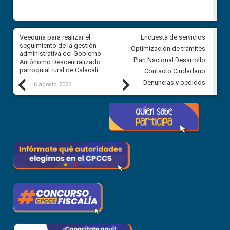
Veeduría para realizar el
Veeduría para vigilar los acue
Encuesta de servicios
ra
seguimiento de la gestión
derivados de la Audiencia Púb
Optimización de trámites
ara
administrativa del Gobierno
entre el GAD de Ibarra y la
Plan Nacional Desarrollo
Autónomo Descentralizado
comunidad Urbina, parroquia l
parroquial rural de Calacalí
Carolina
Contacto Ciudadano
Previous
Next
Denuncias y pedidos
6 agosto, 2026
5 agosto, 2026