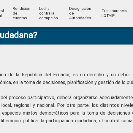
Rendición
Lucha
Designación
rol
Transparencia-
de
contra la
de
l
LOTAIP
cuentas
corrupción
Autoridades
Ciudadana?
ción de la República del Ecuador, es un derecho y un deber 
ónica, en la toma de decisiones, planificación y gestión de lo púb
al del proceso participativo, deberá organizarse adecuadamente
 local, regional y nacional. Por otra parte, los distintos nive
l, espacios mixtos democráticos para la toma de decisiones 
iberación publica, la participación ciudadana, el control socia