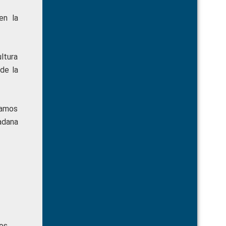
en la
ltura
de la
damos
adana
ios