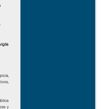
a
e
igila
picia,
ivos,
blica
icas y