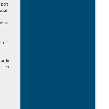
s para
cial.
ue se
r y la
ta la
dos en