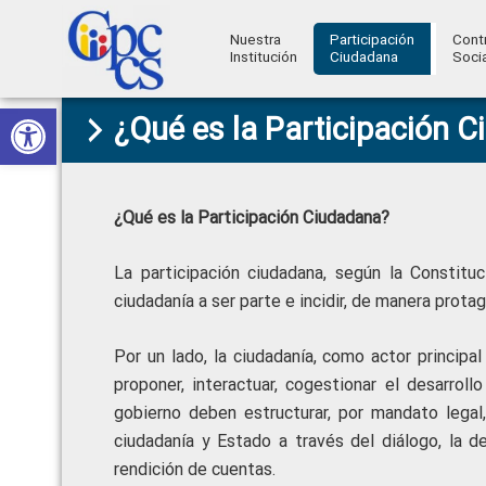
Nuestra
Participación
Cont
Institución
Ciudadana
Socia
Consejo
Abrir barra de herramientas
Skip
Skip
Skip
Skip
Construyendo
¿Qué es la Participación 
to
to
to
to
de
Poder
primary
main
primary
footer
Ciudadano
Participación
navigation
content
sidebar
Ciudadana
¿Qué es la Participación Ciudadana?
y
La participación ciudadana, según la Constitu
Control
ciudadanía a ser parte e incidir, de manera protag
Social
Por un lado, la ciudadanía, como actor princip
proponer, interactuar, cogestionar el desarrollo
gobierno deben estructurar, por mandato lega
ciudadanía y Estado a través del diálogo, la del
rendición de cuentas.