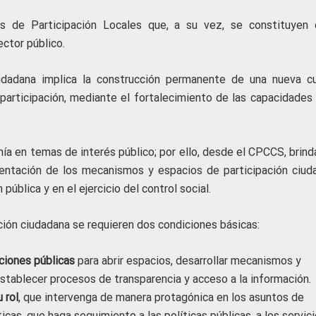
 de Participación Locales que, a su vez, se constituyen 
ector público.
iudadana implica la construcción permanente de una nueva cu
participación, mediante el fortalecimiento de las capacidades 
nía en temas de interés público; por ello, desde el CPCCS, brin
ntación de los mecanismos y espacios de participación ciud
pública y en el ejercicio del control social.
ción ciudadana se requieren dos condiciones básicas:
ciones públicas
para abrir espacios, desarrollar mecanismos y
establecer procesos de transparencia y acceso a la información.
 rol
, que intervenga de manera protagónica en los asuntos de
icas, que haga seguimiento a las políticas públicas, a los servic