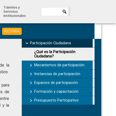
Trámites y
Servicios
institucionales
KICHWA
Primary
Participación Ciudadana
Sidebar
¿Qué es la Participación
Ciudadana?
de la
Mecanismos de participación
lico.
Instancias de participación
Espacios de participación
 para
Formación y capacitación
les de
entre
Presupuesto Participativo
l y la