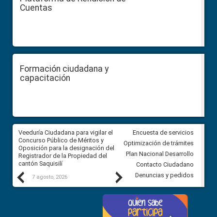
Cuentas
Formación ciudadana y
capacitación
Veeduría Ciudadana para vigilar el
Veeduría Ciudadana para vigila
Encuesta de servicios
Concurso Público de Méritos y
construcción del asfaltado de
Optimización de trámites
Oposición para la designación del
diferentes barrios del sector 
Plan Nacional Desarrollo
Registrador de la Propiedad del
Ballenita del cantón Santa Ele
cantón Saquisilí
Contacto Ciudadano
Previous
Next
Denuncias y pedidos
7 agosto, 2026
7 agosto, 2026