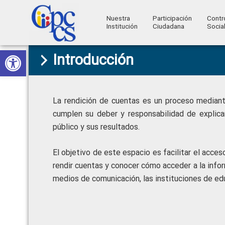
Nuestra
Participación
Contr
Institución
Ciudadana
Socia
Consejo
Abrir barra de herramientas
Skip
Skip
Skip
Skip
Construyendo
Introducción
to
to
to
to
de
Poder
primary
main
primary
footer
Ciudadano
Participación
navigation
content
sidebar
Ciudadana
La rendición de cuentas es un proceso mediante
y
cumplen su deber y responsabilidad de explicar
público y sus resultados.
Control
Social
El objetivo de este espacio es facilitar el acce
rendir cuentas y conocer cómo acceder a la infor
medios de comunicación, las instituciones de edu