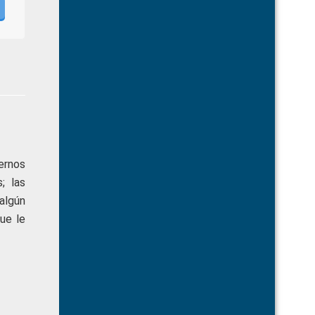
ernos
; las
algún
ue le