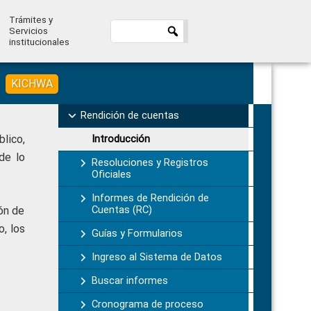
Trámites y
Servicios
institucionales
KICHWA
Primary
Rendición de cuentas
Sidebar
lico,
Introducción
de lo
Resoluciones y Registros
Oficiales
Informes de Rendición de
Cuentas (RC)
ión de
o, los
Guías y Formularios
Ingreso al Sistema de Datos
Buscar informes
Cronograma de proceso