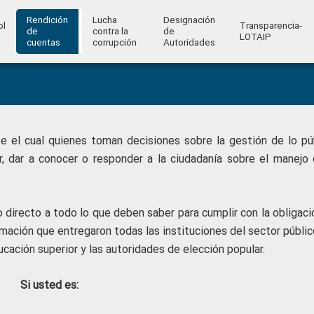
Rendición
Lucha
Designación
ol
Transparencia-
de
contra la
de
l
LOTAIP
cuentas
corrupción
Autoridades
 el cual quienes toman decisiones sobre la gestión de lo púb
, dar a conocer o responder a la ciudadanía sobre el manejo 
so directo a todo lo que deben saber para cumplir con la obligac
mación que entregaron todas las instituciones del sector públic
cación superior y las autoridades de elección popular.
Si usted es: