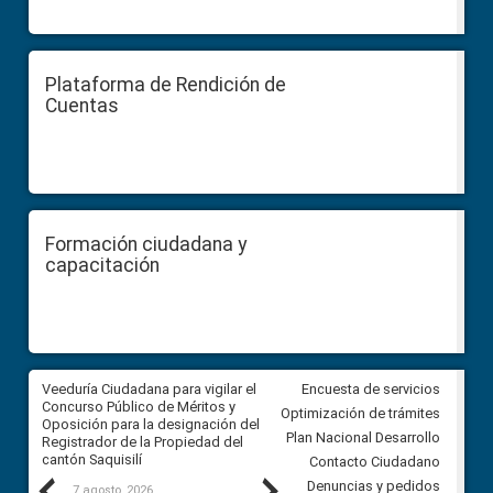
Plataforma de Rendición de
Cuentas
Formación ciudadana y
capacitación
Veeduría Ciudadana para vigilar el
Veeduría Ciudadana para vigila
Encuesta de servicios
Concurso Público de Méritos y
construcción del asfaltado de
Optimización de trámites
Oposición para la designación del
diferentes barrios del sector 
Plan Nacional Desarrollo
Registrador de la Propiedad del
Ballenita del cantón Santa Ele
cantón Saquisilí
Contacto Ciudadano
Previous
Next
Denuncias y pedidos
7 agosto, 2026
7 agosto, 2026