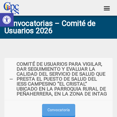
Skip
Skip
Skip
Skip
to
to
to
to
Abrir barra de herramientas
Consejo
primary
main
primary
footer
Construyendo
Convocatorias – Comité de
navigation
content
sidebar
de
Poder
Usuarios 2026
Ciudadano
Participación
Ciudadana
y
Control
COMITÉ DE USUARIOS PARA VIGILAR,
Social
DAR SEGUIMIENTO Y EVALUAR LA
CALIDAD DEL SERVICIO DE SALUD QUE
PRESTA EL PUESTO DE SALUD DEL
IESS CAMPESINO “EL CRISTAL”
UBICADO EN LA PARROQUIA RURAL DE
PEÑAHERRERA, EN LA ZONA DE INTAG
Convocatoría