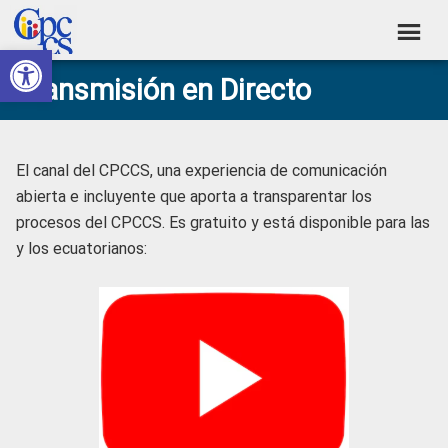
Skip
Skip
Skip
Skip
to
to
to
to
Abrir barra de herramientas
Consejo
primary
main
primary
footer
Construyendo
Transmisión en Directo
navigation
content
sidebar
de
Poder
Ciudadano
Participación
Ciudadana
El canal del CPCCS, una experiencia de comunicación
y
abierta e incluyente que aporta a transparentar los
Control
procesos del CPCCS. Es gratuito y está disponible para las
y los ecuatorianos:
Social