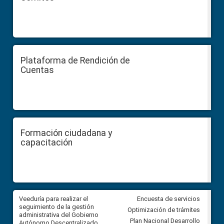
Plataforma de Rendición de
Cuentas
Formación ciudadana y
capacitación
Veeduría para realizar el
Veeduría para vigilar los acue
Encuesta de servicios
ra
seguimiento de la gestión
derivados de la Audiencia Púb
Optimización de trámites
ara
administrativa del Gobierno
entre el GAD de Ibarra y la
Plan Nacional Desarrollo
Autónomo Descentralizado
comunidad Urbina, parroquia l