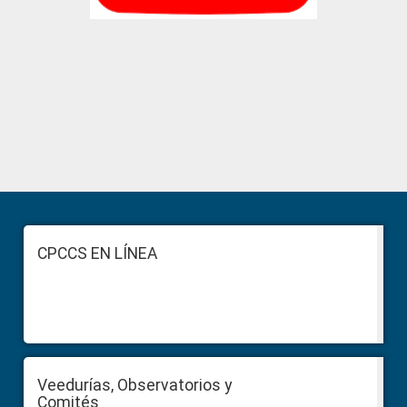
Primary
Sidebar
Footer
CPCCS EN LÍNEA
Veedurías, Observatorios y
Comités