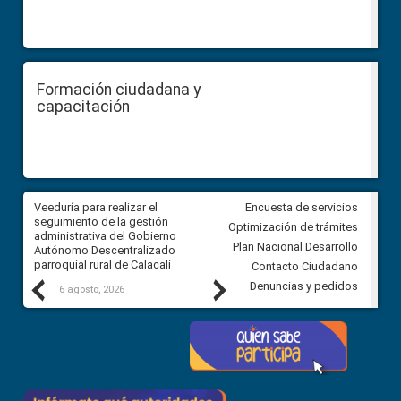
Formación ciudadana y
capacitación
Veeduría para realizar el
Veeduría para vigilar los acue
Encuesta de servicios
ra
seguimiento de la gestión
derivados de la Audiencia Púb
Optimización de trámites
ara
administrativa del Gobierno
entre el GAD de Ibarra y la
Plan Nacional Desarrollo
Autónomo Descentralizado
comunidad Urbina, parroquia l
parroquial rural de Calacalí
Carolina
Contacto Ciudadano
Previous
Next
Denuncias y pedidos
6 agosto, 2026
5 agosto, 2026