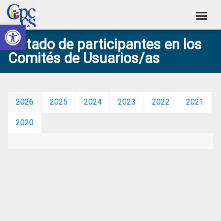
Skip
Skip
Skip
Skip
to
to
to
to
Abrir barra de herramientas
Consejo
primary
main
primary
footer
Construyendo
Listado de participantes en los
navigation
content
sidebar
de
Poder
Comités de Usuarios/as
Ciudadano
Participación
Ciudadana
y
2026
2025
2024
2023
2022
2021
Control
2020
Social