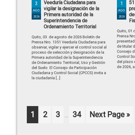
Veeduría Ciudadana para
51
3
1
vigilar la designación de la
pr
AGO
AGO
Primera autoridad de la
de
2026
2026
Superintendencia de
Fi
Ordenamiento Territorial
Quito, 01 
Prensa Nr
Quito, 03 de agosto de 2026 Boletín de
presentad
Prensa Nro. 1351 Veeduría Ciudadana para
de titular
observar, vigilar y ejercer el control social al
Consejo d
proceso de selección y designación de la
Control So
Primera autoridad de la Superintendencia
del plazo 
de Ordenamiento Territorial, Uso y Gestión
de 2026, a 
del Suelo El Consejo de Participación
Ciudadana y Control Social (CPCCS) invita a
la ciudadanía […]
Interim
Page
Page
Page
Page
Go
1
2
3
34
Next Page »
…
pages
to
omitted