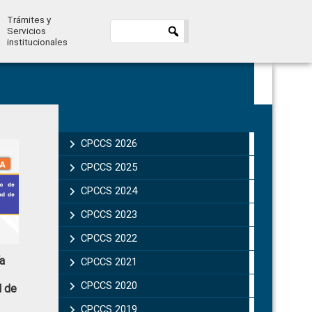
Trámites y
Servicios
institucionales
Primary
Sidebar
CPCCS 2026
CPCCS 2025
CPCCS 2024
CPCCS 2023
CPCCS 2022
a
CPCCS 2021
CPCCS 2020
d de
CPCCS 2019 .