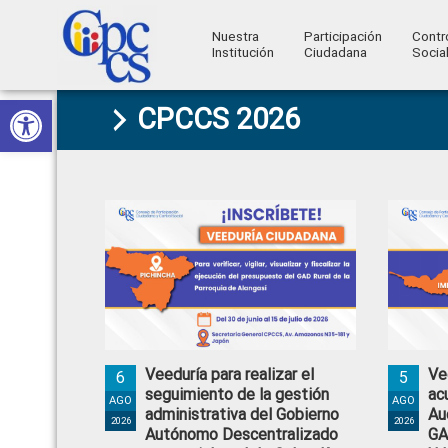
Nuestra
Participación
Contr
Institución
Ciudadana
Socia
Consejo
Abrir barra de herramientas
Skip
Skip
Skip
Skip
Construyendo
CPCCS 2026
to
to
to
to
de
Poder
primary
main
primary
footer
Ciudadano
Participación
navigation
content
sidebar
Ciudadana
y
Control
Social
Veeduría para realizar el
Ve
6
5
seguimiento de la gestión
ac
AGO
AGO
administrativa del Gobierno
Au
2026
2026
Autónomo Descentralizado
GA