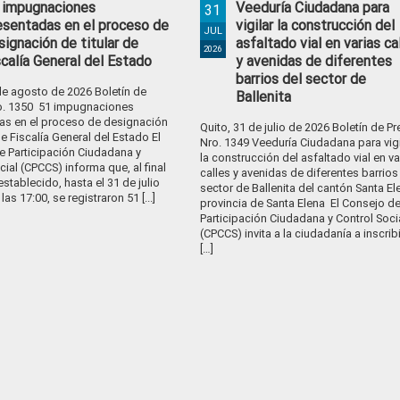
 impugnaciones
Veeduría Ciudadana para
31
esentadas en el proceso de
vigilar la construcción del
JUL
signación de titular de
asfaltado vial en varias ca
2026
scalía General del Estado
y avenidas de diferentes
barrios del sector de
de agosto de 2026 Boletín de
Ballenita
o. 1350 51 impugnaciones
as en el proceso de designación
Quito, 31 de julio de 2026 Boletín de P
 de Fiscalía General del Estado El
Nro. 1349 Veeduría Ciudadana para vigi
e Participación Ciudadana y
la construcción del asfaltado vial en va
cial (CPCCS) informa que, al final
calles y avenidas de diferentes barrios
establecido, hasta el 31 de julio
sector de Ballenita del cantón Santa El
las 17:00, se registraron 51 [...]
provincia de Santa Elena El Consejo d
Participación Ciudadana y Control Soci
(CPCCS) invita a la ciudadanía a inscrib
[…]