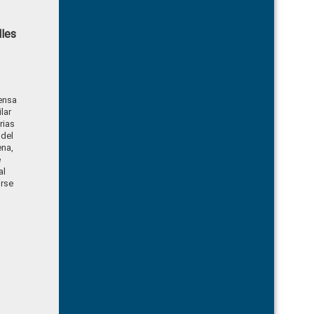
lles
rensa
lar
rias
 del
ena,
e
al
irse