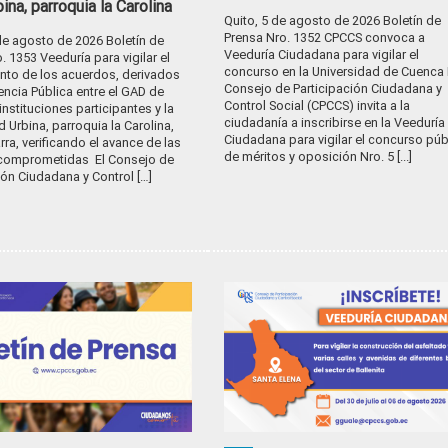
bina, parroquia la Carolina
Quito, 5 de agosto de 2026 Boletín de
Prensa Nro. 1352 CPCCS convoca a
de agosto de 2026 Boletín de
Veeduría Ciudadana para vigilar el
. 1353 Veeduría para vigilar el
concurso en la Universidad de Cuenca 
nto de los acuerdos, derivados
Consejo de Participación Ciudadana y
encia Pública entre el GAD de
Control Social (CPCCS) invita a la
 instituciones participantes y la
ciudadanía a inscribirse en la Veeduría
Urbina, parroquia la Carolina,
Ciudadana para vigilar el concurso púb
rra, verificando el avance de las
de méritos y oposición Nro. 5 [...]
comprometidas El Consejo de
ión Ciudadana y Control […]