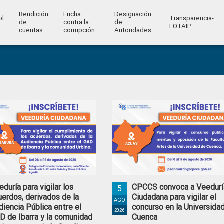
Rendición
Lucha
Designación
ol
Transparencia-
de
contra la
de
l
LOTAIP
cuentas
corrupción
Autoridades
eduría para vigilar los
CPCCS convoca a Veedurí
5
uerdos, derivados de la
Ciudadana para vigilar el
AGO
diencia Pública entre el
concurso en la Universida
2026
D de Ibarra y la comunidad
Cuenca