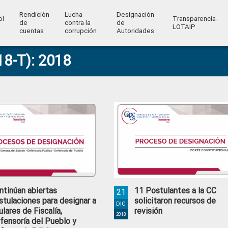
Rendición
Lucha
Designación
ol
Transparencia-
de
contra la
de
l
LOTAIP
cuentas
corrupción
Autoridades
18-T): 2018
ntinúan abiertas
11 Postulantes a la CC
21
stulaciones para designar a
solicitaron recursos de
DIC
ulares de Fiscalía,
revisión
2018
fensoría del Pueblo y