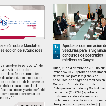
laración sobre Mandatos
Aprobada conformación d
19
 selección de autoridades
veedurías para la vigilanci
DIC
concursos de posgrados
2018
médicos en Guayas
de diciembre de 2018 Boletín de
Quito, 19 de diciembre de 2018 Boletín
. 338 Aclaración sobre
Prensa No. 337 Aprobada conformac
de selección de autoridades
de veedurías para la vigilancia de
n de aclarar dudas respecto de
concursos de posgrados médicos en
sos de selección de las primeras
Guayas El Pleno del Consejo de
s de la Fiscalía General del
Participación Ciudadana y Control Soci
fensoría Pública y Defensoría del
Transitorio (CPCCS-T) aprobó la
sí como de los representantes
conformación de siete veedurías
iados y [...]
ciudadanas que vigilarán los procesos
designación de cupos para los [...]
Mandato Popular