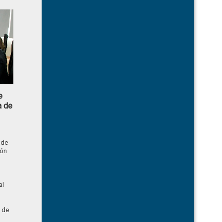
e
a de
 de
ión
al
 de