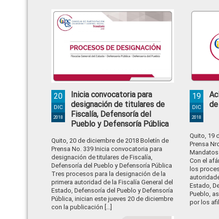
Inicia convocatoria para
Ac
20
19
designación de titulares de
de
DIC
DIC
Fiscalía, Defensoría del
2018
2018
Pueblo y Defensoría Pública
Quito, 19 
Quito, 20 de diciembre de 2018 Boletín de
Prensa Nro
Prensa No. 339 Inicia convocatoria para
Mandatos 
designación de titulares de Fiscalía,
Con el afá
Defensoría del Pueblo y Defensoría Pública
los proce
Tres procesos para la designación de la
autoridade
primera autoridad de la Fiscalía General del
Estado, De
Estado, Defensoría del Pueblo y Defensoría
Pueblo, a
Pública, inician este jueves 20 de diciembre
por los afil
con la publicación [...]