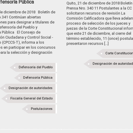
fensoría Pública
Quito, 21 de diciembre de 2018 Boletín
Prensa Nro. 340 11 Postulantes a la CC
 de diciembre de 2018 Boletín de
solicitaron recursos de revisión La
o.341 Continúan abiertas
Comisión Calificadora que lleva adelant
nes para designar a titulares de
proceso de selección de los jueces y
Defensoría del Pueblo y
juezas de la Corte Constitucional info
a Pública El Consejo de
que este 21 de diciembre, al cierre del
ión Ciudadana y Control Social -
término establecido, 11 (once) postul
o (CPCCS-T), informa a los
presentaron recursos [...]
s en participar en los concursos
ara la selección y designación
Corte Constitucio
Designación de autorida
Defensoría del Pueblo
Defensoría Pública
Designación de autoridades
Fiscalía General del Estado
Postulaciones