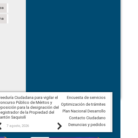
ica
na
eeduría Ciudadana para vigilar el
Encuesta de servicios
Veeduría Ciudadana para vigilar la
oncurso Público de Méritos y
construcción del asfaltado de
Optimización de trámites
posición para la designación del
diferentes barrios del sector de
Plan Nacional Desarrollo
egistrador de la Propiedad del
Ballenita del cantón Santa Elena
antón Saquisilí
Contacto Ciudadano
Previous
Next
Denuncias y pedidos
7 agosto, 2026
7 agosto, 2026