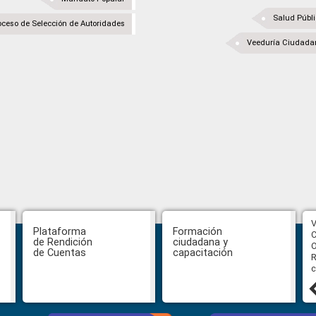
Salud Públ
oceso de Selección de Autoridades
Veeduría Ciudada
CPCCS aprueba convocatoria a
V
Plataforma
Formación
Veeduría para designación de la
C
de Rendición
ciudadana y
autoridad de la SOT
O
de Cuentas
capacitación
R
c
31 julio, 2026