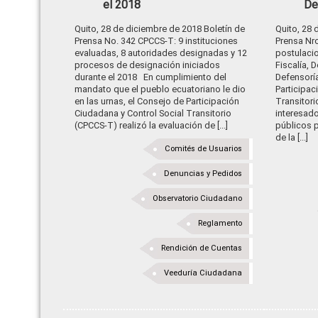
el 2018
De
Quito, 28 de diciembre de 2018 Boletín de
Quito, 28
Prensa No. 342 CPCCS-T: 9 instituciones
Prensa Nr
evaluadas, 8 autoridades designadas y 12
postulacio
procesos de designación iniciados
Fiscalía, 
durante el 2018 En cumplimiento del
Defensorí
mandato que el pueblo ecuatoriano le dio
Participac
en las urnas, el Consejo de Participación
Transitori
Ciudadana y Control Social Transitorio
interesado
(CPCCS-T) realizó la evaluación de [...]
públicos p
de la [...]
Comités de Usuarios
Denuncias y Pedidos
Observatorio Ciudadano
Reglamento
Rendición de Cuentas
Veeduría Ciudadana