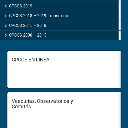
CPCCS 2019 .
CPCCS 2018 – 2019 Transitorio
CPCCS 2015 – 2018
CPCCS 2008 – 2015
Footer
CPCCS EN LÍNEA
Veedurías, Observatorios y
Comités