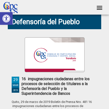
Skip
Skip
Skip
Skip
to
to
to
to
Abrir barra de herramientas
Consejo
primary
main
primary
footer
Construyendo
Defensoría del Pueblo
navigation
content
sidebar
de
Poder
Ciudadano
Participación
Ciudadana
y
Control
Social
16 impugnaciones ciudadanas entre los
29
procesos de selección de titulares a la
MAR
Defensoría del Pueblo y la
2019
Superintendencia de Bancos
Quito, 29 de marzo de 2019 Boletín de Prensa Nro. 481 16
impugnaciones ciudadanas entre los procesos de