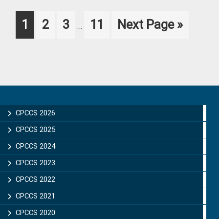
Interim
Page
Page
Page
Page
Go
1
2
3
11
Next Page »
…
pages
to
omitted
Primary
Sidebar
CPCCS 2026
CPCCS 2025
CPCCS 2024
CPCCS 2023
CPCCS 2022
CPCCS 2021
CPCCS 2020