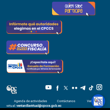
Agenda de actividades
Contáctanos
Ventanilla
virtual
:
ventanillavirtual@cpccs.gob.ec