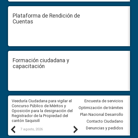
Plataforma de Rendición de
Cuentas
Formación ciudadana y
capacitación
Veeduría Ciudadana para vigilar el
Veeduría Ciudadana para vigila
Encuesta de servicios
Concurso Público de Méritos y
construcción del asfaltado de
Optimización de trámites
Oposición para la designación del
diferentes barrios del sector 
Plan Nacional Desarrollo
Registrador de la Propiedad del
Ballenita del cantón Santa Ele
cantón Saquisilí
Contacto Ciudadano
Previous
Next
Denuncias y pedidos
7 agosto, 2026
7 agosto, 2026