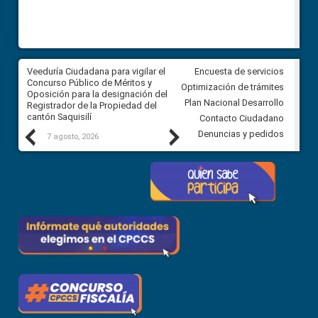
Veeduría Ciudadana para vigilar el
Veeduría Ciudadana para vigila
Encuesta de servicios
Concurso Público de Méritos y
construcción del asfaltado de
Optimización de trámites
Oposición para la designación del
diferentes barrios del sector 
Plan Nacional Desarrollo
Registrador de la Propiedad del
Ballenita del cantón Santa Ele
cantón Saquisilí
Contacto Ciudadano
Previous
Next
Denuncias y pedidos
7 agosto, 2026
7 agosto, 2026