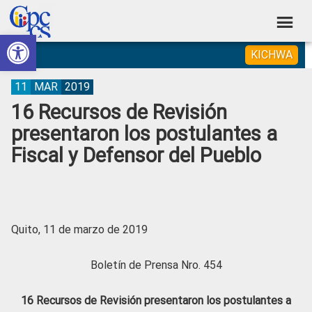
Skip
Skip
Skip
Skip
to
to
to
to
Abrir barra de herramientas
Consejo
primary
main
primary
footer
Construyendo
KICHWA
navigation
content
sidebar
de
Poder
Ciudadano
Participación
11
MAR
2019
16 Recursos de Revisión
Ciudadana
presentaron los postulantes a
y
Fiscal y Defensor del Pueblo
Control
Social
Quito, 11 de marzo de 2019
Boletín de Prensa Nro. 454
16 Recursos de Revisión presentaron los postulantes a