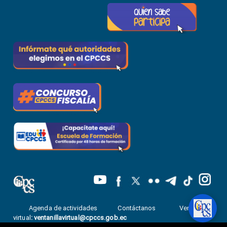
Agenda de actividades
Contáctanos
Ventanilla
virtual
:
ventanillavirtual@cpccs.gob.ec