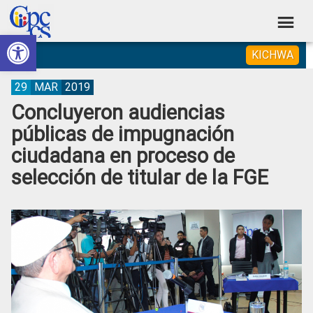
Skip
Skip
Skip
Skip
to
to
to
to
Abrir barra de herramientas
Consejo
primary
main
primary
footer
Construyendo
KICHWA
navigation
content
sidebar
de
Poder
Ciudadano
Participación
29
MAR
2019
Concluyeron audiencias
Ciudadana
públicas de impugnación
y
ciudadana en proceso de
Control
selección de titular de la FGE
Social