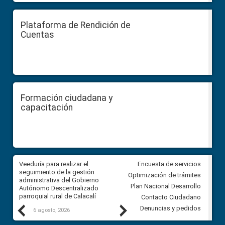
Plataforma de Rendición de
Cuentas
Formación ciudadana y
capacitación
Veeduría para realizar el
Veeduría para vigilar los acue
Encuesta de servicios
ra
seguimiento de la gestión
derivados de la Audiencia Púb
Optimización de trámites
ara
administrativa del Gobierno
entre el GAD de Ibarra y la
Plan Nacional Desarrollo
Autónomo Descentralizado
comunidad Urbina, parroquia l
parroquial rural de Calacalí
Carolina
Contacto Ciudadano
Previous
Next
Denuncias y pedidos
6 agosto, 2026
5 agosto, 2026