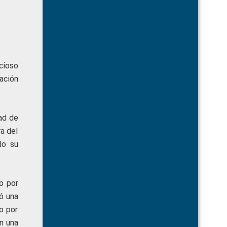
cioso
ación
ad de
a del
do su
o por
ó una
o por
en una