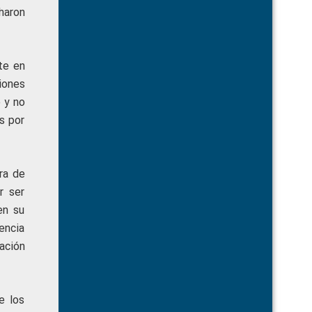
haron
te en
iones
 y no
s por
ra de
r ser
en su
encia
ación
e los