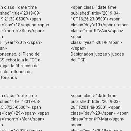
n class="date time
<span class="date time
ished" title="2019-09-
published" title="2019-04-
9:21:33-0500"><span
10T16:26:23-0500"><span
s="day">18</span> <span
class="day">10</span> <span
ss="month">Sep</span>
class="month">Abr</span>
an
<span
s="year">2019</span>
class="year">2019</span>
pan>
</span>
onsenso, el Pleno del
Designados juezas y jueces
S exhorta a la FGE a
del TCE
tigar la filtración de
s de millones de
torianos
n class="date time
<span class="date time
ished" title="2019-03-
published" title="2019-03-
5:57:25-0500"><span
28T12:01:48-0500"><span
s="day">29</span> <span
class="day">28</span> <span
ss="month">Mar</span>
class="month">Mar</span>
an
<span
s="year">2019</span>
class="year">2019</span>