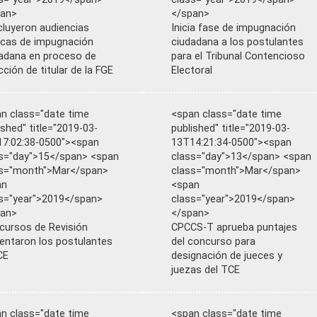
pan>
</span>
luyeron audiencias
Inicia fase de impugnación
icas de impugnación
ciudadana a los postulantes
adana en proceso de
para el Tribunal Contencioso
cción de titular de la FGE
Electoral
n class="date time
<span class="date time
ished" title="2019-03-
published" title="2019-03-
7:02:38-0500"><span
13T14:21:34-0500"><span
s="day">15</span> <span
class="day">13</span> <span
ss="month">Mar</span>
class="month">Mar</span>
an
<span
s="year">2019</span>
class="year">2019</span>
pan>
</span>
cursos de Revisión
CPCCS-T aprueba puntajes
entaron los postulantes
del concurso para
CE
designación de jueces y
juezas del TCE
n class="date time
<span class="date time