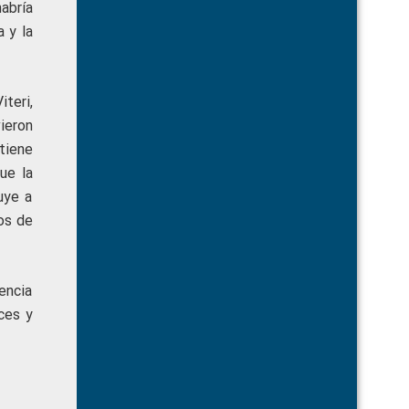
abría
a y la
teri,
ieron
tiene
ue la
uye a
os de
encia
ces y