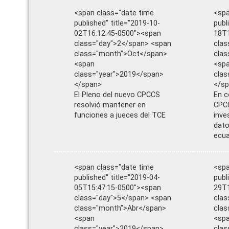
<span class="date time
<spa
published" title="2019-10-
publ
02T16:12:45-0500"><span
18T1
class="day">2</span> <span
clas
class="month">Oct</span>
cla
<span
<sp
class="year">2019</span>
clas
</span>
</s
El Pleno del nuevo CPCCS
En c
resolvió mantener en
CPCC
funciones a jueces del TCE
inves
dato
ecua
<span class="date time
<spa
published" title="2019-04-
publ
05T15:47:15-0500"><span
29T1
class="day">5</span> <span
clas
class="month">Abr</span>
cla
<span
<sp
class="year">2019</span>
clas