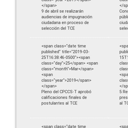
</span>
</s
9 de abril se realizarán
Conc
audiencias de impugnación
públ
ciudadana en proceso de
ciud
selección del TCE
sele
<span class="date time
<spa
published" title="2019-03-
publ
25T16:38:46-0500"><span
15T1
class="day">25</span> <span
clas
class="month">Mar</span>
cla
<span
<sp
class="year">2019</span>
clas
</span>
</s
Pleno del CPCCS-T aprobó
5 Re
calificaciones finales de
pres
postulantes al TCE
al T
<span class="date time
<spa