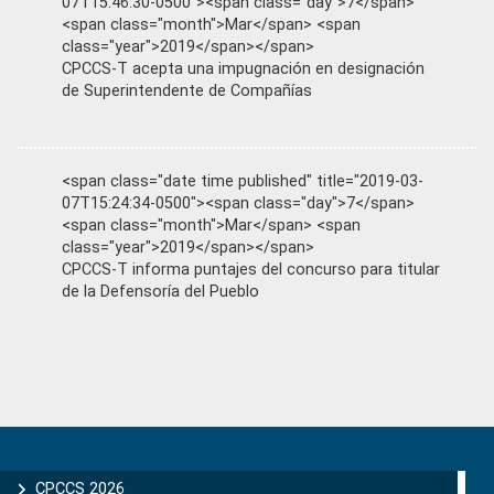
07T15:46:30-0500"><span class="day">7</span>
<span class="month">Mar</span> <span
class="year">2019</span></span>
CPCCS-T acepta una impugnación en designación
de Superintendente de Compañías
<span class="date time published" title="2019-03-
07T15:24:34-0500"><span class="day">7</span>
<span class="month">Mar</span> <span
class="year">2019</span></span>
CPCCS-T informa puntajes del concurso para titular
de la Defensoría del Pueblo
Primary
Sidebar
CPCCS 2026