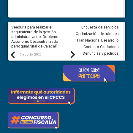
Veeduría para realizar el
Veeduría para vigilar los acue
Encuesta de servicios
ra
seguimiento de la gestión
derivados de la Audiencia Púb
Optimización de trámites
ara
administrativa del Gobierno
entre el GAD de Ibarra y la
Plan Nacional Desarrollo
Autónomo Descentralizado
comunidad Urbina, parroquia l
parroquial rural de Calacalí
Carolina
Contacto Ciudadano
Previous
Next
Denuncias y pedidos
6 agosto, 2026
5 agosto, 2026