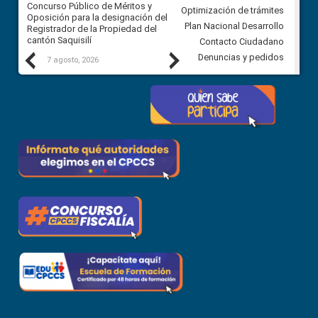
Concurso Público de Méritos y
construcción del asfaltado de
Optimización de trámites
Oposición para la designación del
diferentes barrios del sector 
Plan Nacional Desarrollo
Registrador de la Propiedad del
Ballenita del cantón Santa Ele
cantón Saquisilí
Contacto Ciudadano
Previous
Next
Denuncias y pedidos
7 agosto, 2026
7 agosto, 2026