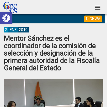
Skip
Skip
Skip
Skip
to
to
to
to
Abrir barra de herramientas
Consejo
primary
main
primary
footer
Construyendo
KICHWA
navigation
content
sidebar
de
Poder
Ciudadano
Participación
2
ENE
2019
Mentor Sánchez es el
Ciudadana
coordinador de la comisión de
y
selección y designación de la
Control
primera autoridad de la Fiscalía
Social
General del Estado