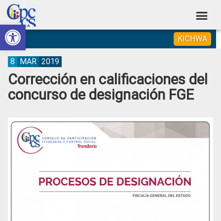
Skip
Skip
Skip
Skip
to
to
to
to
Abrir barra de herramientas
Consejo
primary
main
primary
footer
Construyendo
KICHWA
navigation
content
sidebar
de
Poder
Ciudadano
Participación
8
MAR
2019
Corrección en calificaciones del
Ciudadana
concurso de designación FGE
y
Control
Social