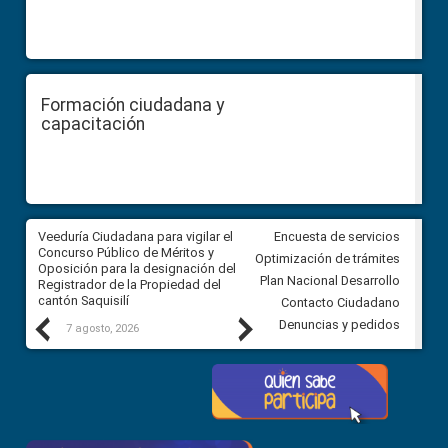
Formación ciudadana y
capacitación
Veeduría Ciudadana para vigilar el
Veeduría Ciudadana para vigila
Encuesta de servicios
Concurso Público de Méritos y
construcción del asfaltado de
Optimización de trámites
Oposición para la designación del
diferentes barrios del sector 
Plan Nacional Desarrollo
Registrador de la Propiedad del
Ballenita del cantón Santa Ele
cantón Saquisilí
Contacto Ciudadano
Previous
Next
Denuncias y pedidos
7 agosto, 2026
7 agosto, 2026