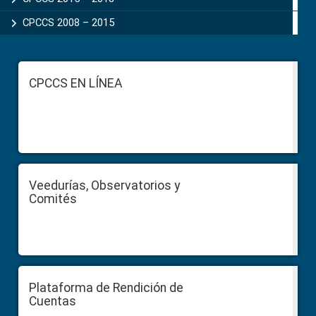
CPCCS 2008 – 2015
Footer
CPCCS EN LÍNEA
Veedurías, Observatorios y
Comités
Plataforma de Rendición de
Cuentas