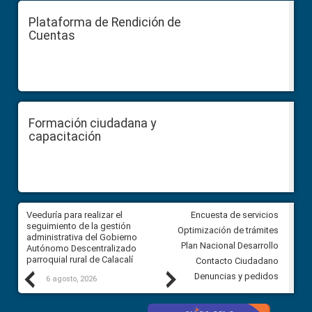
Plataforma de Rendición de
Cuentas
Formación ciudadana y
capacitación
Veeduría para realizar el
Veeduría para vigilar los acue
Encuesta de servicios
ra
seguimiento de la gestión
derivados de la Audiencia Púb
Optimización de trámites
ara
administrativa del Gobierno
entre el GAD de Ibarra y la
Plan Nacional Desarrollo
Autónomo Descentralizado
comunidad Urbina, parroquia l
parroquial rural de Calacalí
Carolina
Contacto Ciudadano
Previous
Next
Denuncias y pedidos
6 agosto, 2026
5 agosto, 2026