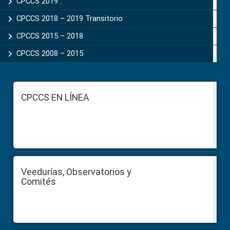
CPCCS 2019 .
CPCCS 2018 – 2019 Transitorio
CPCCS 2015 – 2018
CPCCS 2008 – 2015
Footer
CPCCS EN LÍNEA
Veedurías, Observatorios y
Comités