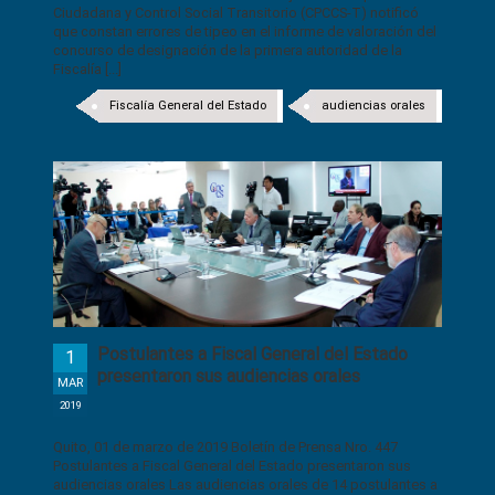
Ciudadana y Control Social Transitorio (CPCCS-T) notificó
que constan errores de tipeo en el informe de valoración del
concurso de designación de la primera autoridad de la
Fiscalía [...]
Fiscalía General del Estado
audiencias orales
Postulantes a Fiscal General del Estado
1
presentaron sus audiencias orales
MAR
2019
Quito, 01 de marzo de 2019 Boletín de Prensa Nro. 447
Postulantes a Fiscal General del Estado presentaron sus
audiencias orales Las audiencias orales de 14 postulantes a