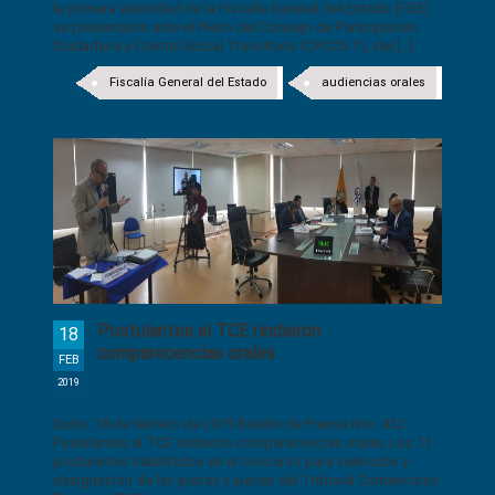
la primera autoridad de la Fiscalía General del Estado (FGE)
se presentaron ante el Pleno del Consejo de Participación
Ciudadana y Control Social Transitorio (CPCCS-T), del [...]
Fiscalía General del Estado
audiencias orales
Postulantes al TCE rindieron
18
comparecencias orales
FEB
2019
Quito, 18 de febrero de 2019 Boletín de Prensa Nro. 432
Postulantes al TCE rindieron comparecencias orales Los 11
postulantes habilitados en el concurso para selección y
designación de las juezas y jueces del Tribunal Contencioso