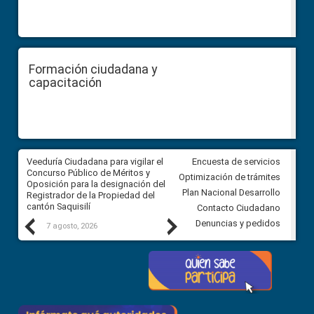
Formación ciudadana y
capacitación
Veeduría Ciudadana para vigilar el
Veeduría Ciudadana para vigila
Encuesta de servicios
Concurso Público de Méritos y
construcción del asfaltado de
Optimización de trámites
Oposición para la designación del
diferentes barrios del sector 
Plan Nacional Desarrollo
Registrador de la Propiedad del
Ballenita del cantón Santa Ele
cantón Saquisilí
Contacto Ciudadano
Previous
Next
Denuncias y pedidos
7 agosto, 2026
7 agosto, 2026