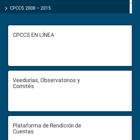
CPCCS 2008 – 2015
Footer
CPCCS EN LÍNEA
Veedurías, Observatorios y
Comités
Plataforma de Rendición de
Cuentas