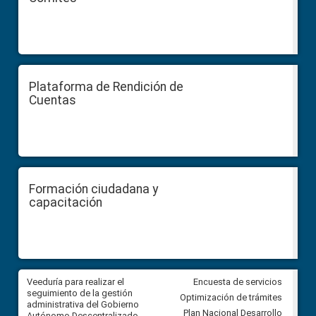
Plataforma de Rendición de
Cuentas
Formación ciudadana y
capacitación
Veeduría para realizar el
Veeduría para vigilar los acue
Encuesta de servicios
ra
seguimiento de la gestión
derivados de la Audiencia Púb
Optimización de trámites
ara
administrativa del Gobierno
entre el GAD de Ibarra y la
Plan Nacional Desarrollo
Autónomo Descentralizado
comunidad Urbina, parroquia l