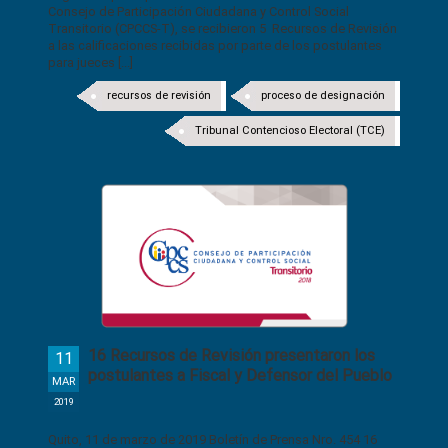
Consejo de Participación Ciudadana y Control Social
Transitorio (CPCCS-T), se recibieron 5 Recursos de Revisión
a las calificaciones recibidas por parte de los postulantes
para jueces [...]
recursos de revisión
proceso de designación
Tribunal Contencioso Electoral (TCE)
16 Recursos de Revisión presentaron los
11
postulantes a Fiscal y Defensor del Pueblo
MAR
2019
Quito, 11 de marzo de 2019 Boletín de Prensa Nro. 454 16