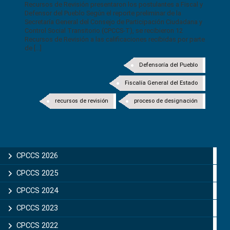
Recursos de Revisión presentaron los postulantes a Fiscal y
Defensor del Pueblo Según el reporte preliminar de la
Secretaría General del Consejo de Participación Ciudadana y
Control Social Transitorio (CPCCS-T), se recibieron 12
Recursos de Revisión a las calificaciones recibidas por parte
de [...]
Defensoría del Pueblo
Fiscalía General del Estado
recursos de revisión
proceso de designación
CPCCS 2026
CPCCS 2025
CPCCS 2024
CPCCS 2023
CPCCS 2022