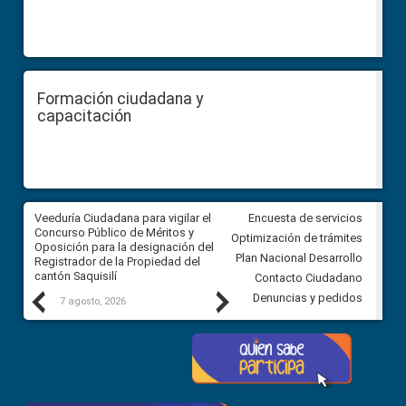
Formación ciudadana y
capacitación
Veeduría Ciudadana para vigilar el
Veeduría Ciudadana para vigila
Encuesta de servicios
Concurso Público de Méritos y
construcción del asfaltado de
Optimización de trámites
Oposición para la designación del
diferentes barrios del sector 
Plan Nacional Desarrollo
Registrador de la Propiedad del
Ballenita del cantón Santa Ele
cantón Saquisilí
Contacto Ciudadano
Previous
Next
Denuncias y pedidos
7 agosto, 2026
7 agosto, 2026