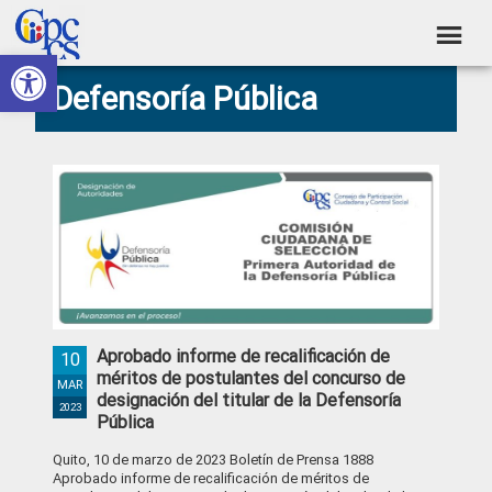
Skip
Skip
Skip
Skip
to
to
to
to
Abrir barra de herramientas
Consejo
primary
main
primary
footer
Construyendo
Defensoría Pública
navigation
content
sidebar
de
Poder
Ciudadano
Participación
Ciudadana
y
Control
Social
Aprobado informe de recalificación de
10
méritos de postulantes del concurso de
MAR
designación del titular de la Defensoría
2023
Pública
Quito, 10 de marzo de 2023 Boletín de Prensa 1888
Aprobado informe de recalificación de méritos de