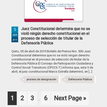
Juez Constitucional determina que no se
5
violó ningún derecho constitucional en el
ABR
proceso de selección de titular de la
2019
Defensoría Pública
Quito, 05 de abril de 2019 Boletín de Prensa Nro. 500 Juez
Constitucional determina que no se violó ningún derecho
constitucional en el proceso de selección de titular de la
Defensoría Pública El Consejo de Participación Ciudadana y
Control Social Transitorio (CPCCS-T) informa que, este 5 de
abril, el juez constitucional Marco Estrella determinó, en [...]
proceso de designación
Defensoría Pública
Interim
Page
Page
Page
Page
Go
1
2
3
6
Next Page »
…
pages
omitted