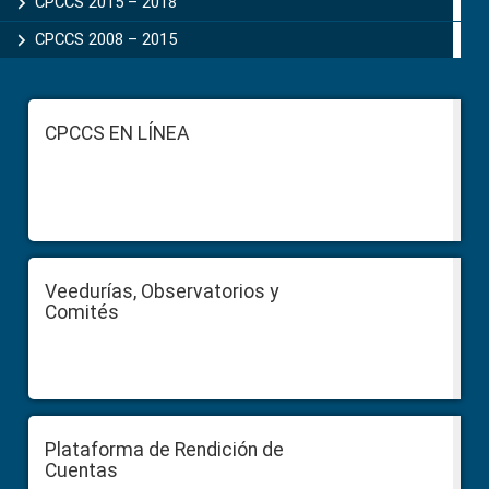
CPCCS 2015 – 2018
CPCCS 2008 – 2015
Footer
CPCCS EN LÍNEA
Veedurías, Observatorios y
Comités
Plataforma de Rendición de
Cuentas