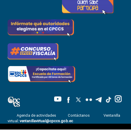
Agenda de actividades
Contáctanos
Ventanilla
virtual
:
ventanillavirtual@cpccs.gob.ec