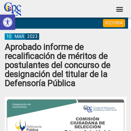
Skip
Skip
Skip
Skip
to
to
to
to
Abrir barra de herramientas
Consejo
primary
main
primary
footer
Construyendo
KICHWA
navigation
content
sidebar
de
Poder
Ciudadano
Participación
10
MAR
2023
Aprobado informe de
Ciudadana
recalificación de méritos de
y
postulantes del concurso de
Control
designación del titular de la
Social
Defensoría Pública