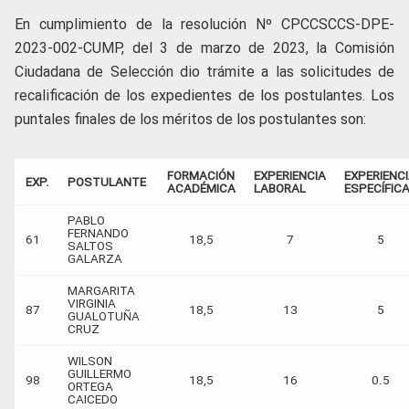
En cumplimiento de la resolución Nº CPCCSCCS-DPE-
2023-002-CUMP, del 3 de marzo de 2023, la Comisión
Ciudadana de Selección dio trámite a las solicitudes de
recalificación de los expedientes de los postulantes. Los
puntales finales de los méritos de los postulantes son:
FORMACIÓN
EXPERIENCIA
EXPERIENC
EXP.
POSTULANTE
ACADÉMICA
LABORAL
ESPECÍFIC
PABLO
FERNANDO
61
18,5
7
5
SALTOS
GALARZA
MARGARITA
VIRGINIA
87
18,5
13
5
GUALOTUÑA
CRUZ
WILSON
GUILLERMO
98
18,5
16
0.5
ORTEGA
CAICEDO