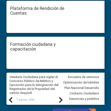
Plataforma de Rendición de
Cuentas
Formación ciudadana y
capacitación
Veeduría Ciudadana para vigilar el
Veeduría Ciudadana para vigila
Encuesta de servicios
Concurso Público de Méritos y
construcción del asfaltado de
Optimización de trámites
Oposición para la designación del
diferentes barrios del sector 
Plan Nacional Desarrollo
Registrador de la Propiedad del
Ballenita del cantón Santa Ele
cantón Saquisilí
Contacto Ciudadano
Previous
Next
Denuncias y pedidos
7 agosto, 2026
7 agosto, 2026