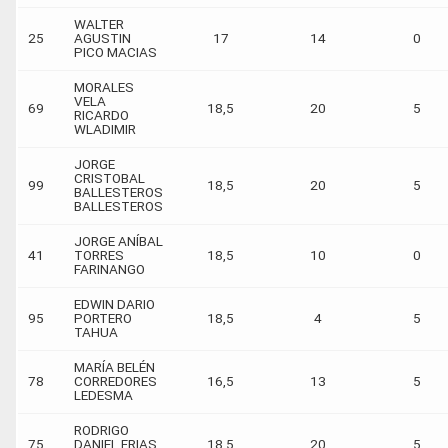
WALTER
25
AGUSTIN
17
14
0
PICO MACIAS
MORALES
VELA
69
18,5
20
5
RICARDO
WLADIMIR
JORGE
CRISTOBAL
99
18,5
20
5
BALLESTEROS
BALLESTEROS
JORGE ANÍBAL
41
TORRES
18,5
10
0
FARINANGO
EDWIN DARIO
95
PORTERO
18,5
4
5
TAHUA
MARÍA BELÉN
78
CORREDORES
16,5
13
5
LEDESMA
RODRIGO
75
DANIEL FRIAS
18,5
20
5