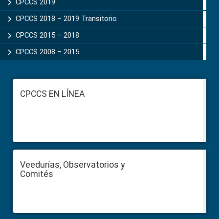
CPCCS 2019 .
CPCCS 2018 – 2019 Transitorio
CPCCS 2015 – 2018
CPCCS 2008 – 2015
Footer
CPCCS EN LÍNEA
Veedurías, Observatorios y
Comités