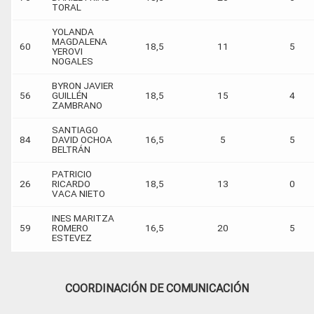
TORAL
YOLANDA
MAGDALENA
60
18,5
11
5
YEROVI
NOGALES
BYRON JAVIER
56
GUILLÉN
18,5
15
4
ZAMBRANO
SANTIAGO
84
DAVID OCHOA
16,5
5
5
BELTRÁN
PATRICIO
26
RICARDO
18,5
13
0
VACA NIETO
INES MARITZA
59
ROMERO
16,5
20
5
ESTEVEZ
COORDINACIÓN DE COMUNICACIÓN