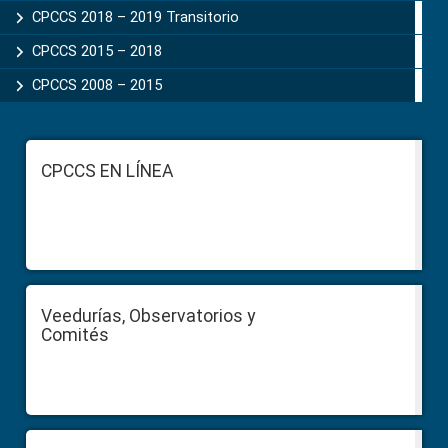
CPCCS 2018 – 2019 Transitorio
CPCCS 2015 – 2018
CPCCS 2008 – 2015
Footer
CPCCS EN LÍNEA
Veedurías, Observatorios y
Comités