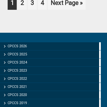
Page
Page
Page
Page
Go
1
2
3
4
Next Page »
to
Primary
Sidebar
CPCCS 2026
CPCCS 2025
CPCCS 2024
CPCCS 2023
CPCCS 2022
CPCCS 2021
CPCCS 2020
CPCCS 2019 .