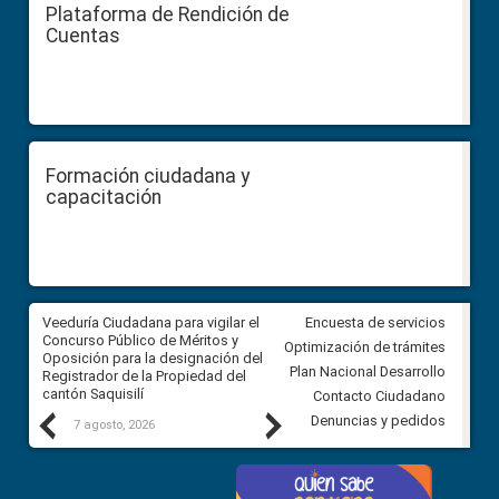
Plataforma de Rendición de
Cuentas
Formación ciudadana y
capacitación
Veeduría Ciudadana para vigilar el
Veeduría Ciudadana para vigila
Encuesta de servicios
Concurso Público de Méritos y
construcción del asfaltado de
Optimización de trámites
Oposición para la designación del
diferentes barrios del sector 
Plan Nacional Desarrollo
Registrador de la Propiedad del
Ballenita del cantón Santa Ele
cantón Saquisilí
Contacto Ciudadano
Previous
Next
Denuncias y pedidos
7 agosto, 2026
7 agosto, 2026