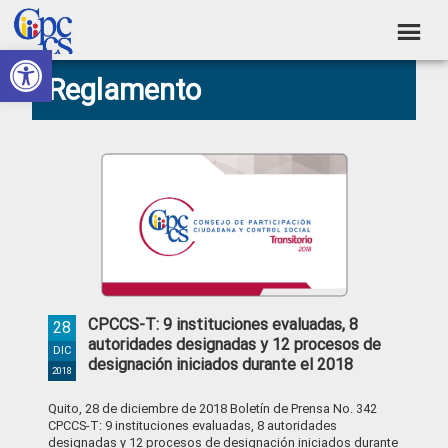
Skip
Skip
Skip
Skip
to
to
to
to
Abrir barra de herramientas
Consejo
primary
main
primary
footer
Construyendo
Reglamento
navigation
content
sidebar
de
Poder
Ciudadano
Participación
Ciudadana
y
Control
Social
CPCCS-T: 9 instituciones evaluadas, 8
28
autoridades designadas y 12 procesos de
DIC
designación iniciados durante el 2018
2018
Quito, 28 de diciembre de 2018 Boletín de Prensa No. 342
CPCCS-T: 9 instituciones evaluadas, 8 autoridades
designadas y 12 procesos de designación iniciados durante