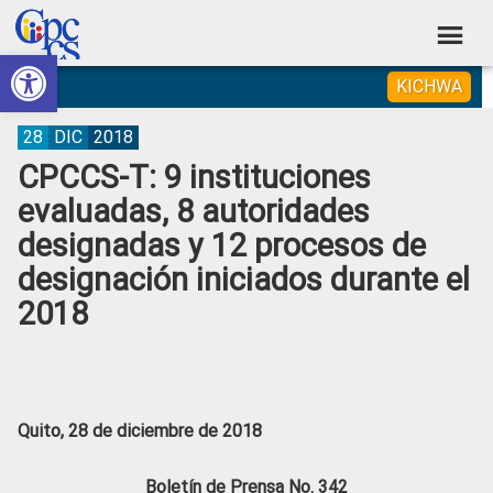
Skip
Skip
Skip
Skip
to
to
to
to
Abrir barra de herramientas
Consejo
primary
main
primary
footer
Construyendo
KICHWA
navigation
content
sidebar
de
Poder
Ciudadano
Participación
28
DIC
2018
CPCCS-T: 9 instituciones
Ciudadana
evaluadas, 8 autoridades
y
designadas y 12 procesos de
Control
designación iniciados durante el
Social
2018
Quito, 28 de diciembre de 2018
Boletín de Prensa No. 342