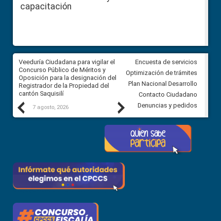
capacitación
Veeduría Ciudadana para vigilar el
Veeduría Ciudadana para vigila
Encuesta de servicios
Concurso Público de Méritos y
construcción del asfaltado de
Optimización de trámites
Oposición para la designación del
diferentes barrios del sector 
Plan Nacional Desarrollo
Registrador de la Propiedad del
Ballenita del cantón Santa Ele
cantón Saquisilí
Contacto Ciudadano
Previous
Next
Denuncias y pedidos
7 agosto, 2026
7 agosto, 2026