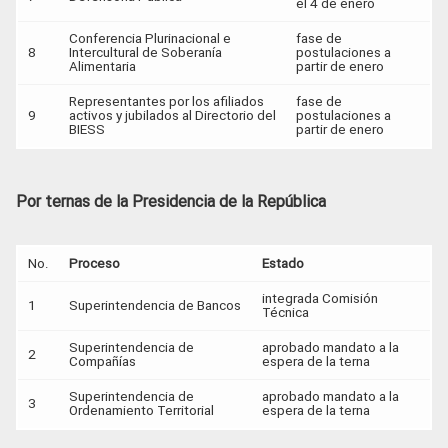
el 4 de enero
Conferencia Plurinacional e
fase de
8
Intercultural de Soberanía
postulaciones a
Alimentaria
partir de enero
Representantes por los afiliados
fase de
9
activos y jubilados al Directorio del
postulaciones a
BIESS
partir de enero
Por ternas de la Presidencia de la República
No.
Proceso
Estado
integrada Comisión
1
Superintendencia de Bancos
Técnica
Superintendencia de
aprobado mandato a la
2
Compañías
espera de la terna
Superintendencia de
aprobado mandato a la
3
Ordenamiento Territorial
espera de la terna