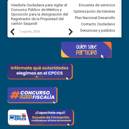
Veeduría Ciudadana para vigilar el
Veeduría Ciudadana para vigila
Encuesta de servicios
Concurso Público de Méritos y
construcción del asfaltado de
Optimización de trámites
Oposición para la designación del
diferentes barrios del sector 
Plan Nacional Desarrollo
Registrador de la Propiedad del
Ballenita del cantón Santa Ele
cantón Saquisilí
Contacto Ciudadano
Previous
Next
Denuncias y pedidos
7 agosto, 2026
7 agosto, 2026