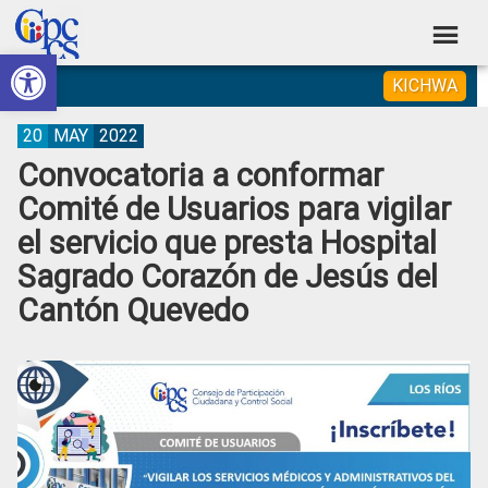
Skip
Skip
Skip
Skip
to
to
to
to
Abrir barra de herramientas
Consejo
primary
main
primary
footer
Construyendo
KICHWA
navigation
content
sidebar
de
Poder
Ciudadano
Participación
20
MAY
2022
Convocatoria a conformar
Ciudadana
Comité de Usuarios para vigilar
y
el servicio que presta Hospital
Control
Sagrado Corazón de Jesús del
Social
Cantón Quevedo