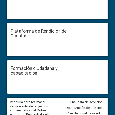
Plataforma de Rendición de
Cuentas
Formación ciudadana y
capacitación
Veeduría para realizar el
Veeduría para vigilar los acue
Encuesta de servicios
ra
seguimiento de la gestión
derivados de la Audiencia Púb
Optimización de trámites
ara
administrativa del Gobierno
entre el GAD de Ibarra y la
Plan Nacional Desarrollo
Autónomo Descentralizado
comunidad Urbina, parroquia l