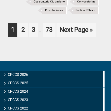
Observatorio Ciudadano
Convocatorias
Postulaciones
Política Pública
Interim
Page
Page
Page
Page
Go
1
2
3
73
Next Page »
…
pages
to
omitted
Primary
Sidebar
CPCCS 2026
CPCCS 2025
CPCCS 2024
CPCCS 2023
CPCCS 2022