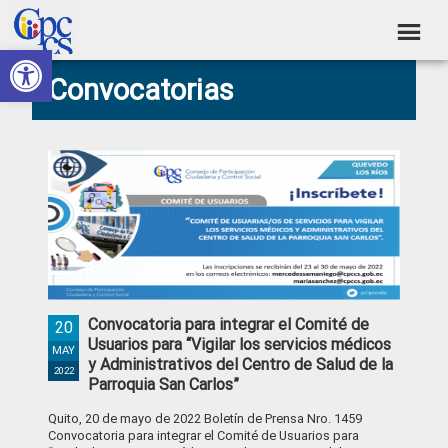
Skip
Skip
Skip
Skip
to
to
to
to
Abrir barra de herramientas
Consejo
primary
main
primary
footer
Construyendo
Convocatorias
navigation
content
sidebar
de
Poder
Ciudadano
Participación
Ciudadana
y
Control
Social
Convocatoria para integrar el Comité de
20
Usuarios para “Vigilar los servicios médicos
MAY
y Administrativos del Centro de Salud de la
2022
Parroquia San Carlos”
Quito, 20 de mayo de 2022 Boletín de Prensa Nro. 1459
Convocatoria para integrar el Comité de Usuarios para