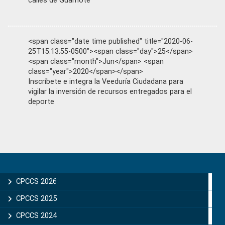
calles de Guamote
<span class="date time published" title="2020-06-
25T15:13:55-0500"><span class="day">25</span>
<span class="month">Jun</span> <span
class="year">2020</span></span>
Inscríbete e integra la Veeduría Ciudadana para
vigilar la inversión de recursos entregados para el
deporte
Primary
Sidebar
CPCCS 2026
CPCCS 2025
CPCCS 2024