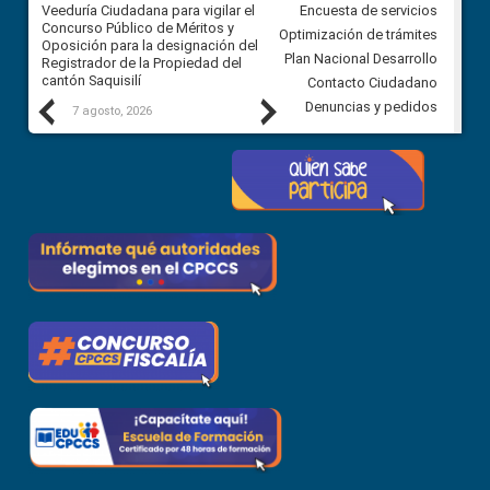
Veeduría Ciudadana para vigilar el
Veeduría Ciudadana para vigila
Encuesta de servicios
Concurso Público de Méritos y
construcción del asfaltado de
Optimización de trámites
Oposición para la designación del
diferentes barrios del sector 
Plan Nacional Desarrollo
Registrador de la Propiedad del
Ballenita del cantón Santa Ele
cantón Saquisilí
Contacto Ciudadano
Previous
Next
Denuncias y pedidos
7 agosto, 2026
7 agosto, 2026