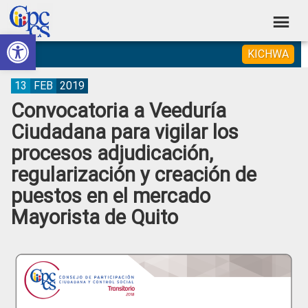
Skip
Skip
Skip
Skip
to
to
to
to
Abrir barra de herramientas
Consejo
primary
main
primary
footer
Construyendo
KICHWA
navigation
content
sidebar
de
Poder
Ciudadano
Participación
13
FEB
2019
Convocatoria a Veeduría
Ciudadana
Ciudadana para vigilar los
y
procesos adjudicación,
Control
regularización y creación de
Social
puestos en el mercado
Mayorista de Quito