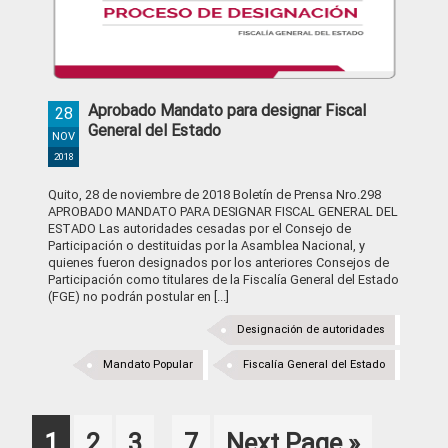
Aprobado Mandato para designar Fiscal
28
General del Estado
NOV
2018
Quito, 28 de noviembre de 2018 Boletín de Prensa Nro.298
APROBADO MANDATO PARA DESIGNAR FISCAL GENERAL DEL
ESTADO Las autoridades cesadas por el Consejo de
Participación o destituidas por la Asamblea Nacional, y
quienes fueron designados por los anteriores Consejos de
Participación como titulares de la Fiscalía General del Estado
(FGE) no podrán postular en [...]
Designación de autoridades
Mandato Popular
Fiscalía General del Estado
Interim
Page
Page
Page
Page
Go
1
2
3
7
Next Page »
…