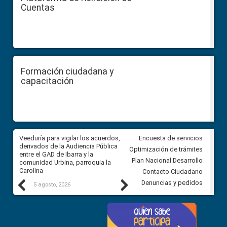
Cuentas
Formación ciudadana y
capacitación
Veeduría para vigilar los acuerdos,
CPCCS convoca a Veeduría
Encuesta de servicios
 a
derivados de la Audiencia Pública
Ciudadana para vigilar el conc
Optimización de trámites
ión
entre el GAD de Ibarra y la
en la Universidad de Cuenca
Plan Nacional Desarrollo
comunidad Urbina, parroquia la
Carolina
Contacto Ciudadano
Previous
Next
Denuncias y pedidos
5 agosto, 2026
5 agosto, 2026