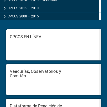
CPCCS 2018 – 2019 Transitorio
CPCCS 2015 – 2018
CPCCS 2008 – 2015
Footer
CPCCS EN LÍNEA
Veedurías, Observatorios y
Comités
Plataforma de Rendición de