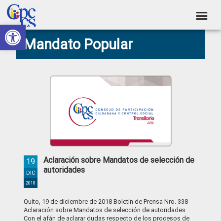
Skip
Skip
Skip
Skip
to
to
to
to
Abrir barra de herramientas
Consejo
primary
main
primary
footer
Construyendo
Mandato Popular
navigation
content
sidebar
de
Poder
Ciudadano
Participación
Ciudadana
y
Control
Social
Aclaración sobre Mandatos de selección de
19
autoridades
DIC
2018
Quito, 19 de diciembre de 2018 Boletín de Prensa Nro. 338
Aclaración sobre Mandatos de selección de autoridades
Con el afán de aclarar dudas respecto de los procesos de