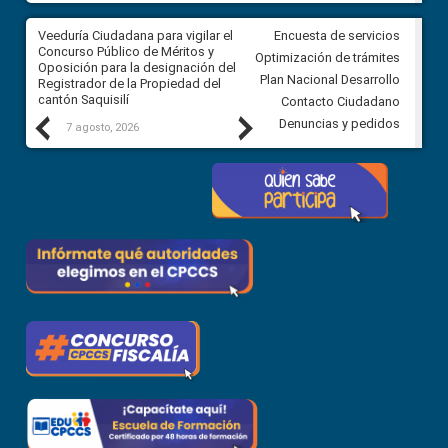
Veeduría Ciudadana para vigilar el
Veeduría Ciudadana para vigila
Encuesta de servicios
Concurso Público de Méritos y
construcción del asfaltado de
Optimización de trámites
Oposición para la designación del
diferentes barrios del sector 
Plan Nacional Desarrollo
Registrador de la Propiedad del
Ballenita del cantón Santa Ele
cantón Saquisilí
Contacto Ciudadano
Previous
Next
Denuncias y pedidos
7 agosto, 2026
7 agosto, 2026