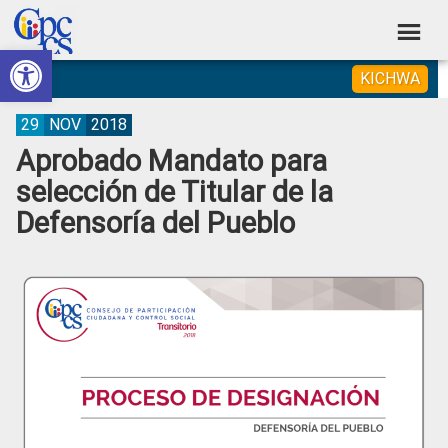
Skip
Skip
Skip
Skip
to
to
to
to
Abrir barra de herramientas
Consejo
primary
main
primary
footer
Construyendo
KICHWA
navigation
content
sidebar
de
Poder
Ciudadano
Participación
29
NOV
2018
Aprobado Mandato para
Ciudadana
selección de Titular de la
y
Defensoría del Pueblo
Control
Social