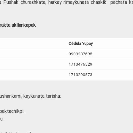
a Pushak churashkata, harkay rimaykunata chaskik pachata kal
hakta akllankapak
Cédula Yupay
0909237695
1713476529
1713290573
ushankami, kaykunata tarisha:
aktachikpi.
u.