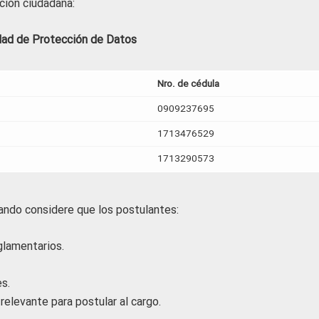
ación ciudadana:
ridad de Protección de Datos
Nro. de cédula
0909237695
1713476529
1713290573
ando considere que los postulantes:
glamentarios.
es.
relevante para postular al cargo.