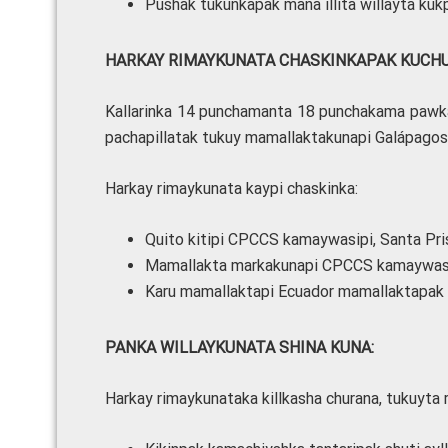
Pushak tukunkapak mana illita willayta kukpi
HARKAY RIMAYKUNATA
CHASKINKAPAK KUCHU
Kallarinka 14 punchamanta 18 punchakama pawkar
pachapillatak tukuy mamallaktakunapi Galápagos
Harkay rimaykunata kaypi chaskinka:
Quito kitipi CPCCS kamaywasipi, Santa Pri
Mamallakta markakunapi CPCCS kamaywasik
Karu mamallaktapi Ecuador mamallaktapak 
PANKA WILLAYKUNATA SHINA KUNA:
Harkay rimaykunataka killkasha churana, tukuyta 