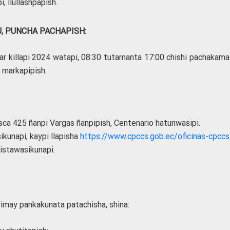
, llullashpapish.
, PUNCHA PACHAPISH:
 killapi 2024 watapi, 08:30 tutamanta 17:00 chishi pachakama
 markapipish.
sca 425 ñanpi Vargas ñanpipish, Centenario hatunwasipi.
unapi, kaypi llapisha
https://www.cpccs.gob.ec/oficinas-cpccs
istawasikunapi.
rimay pankakunata patachisha, shina: