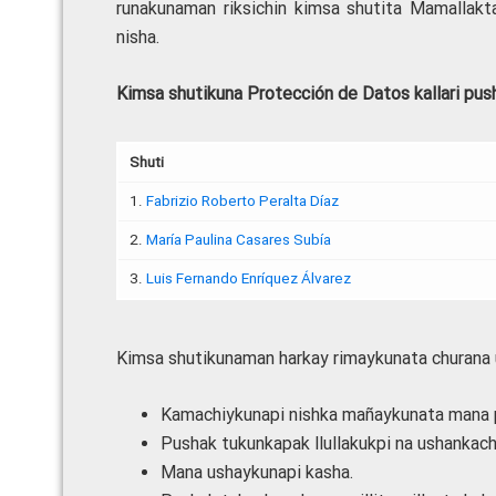
runakunaman riksichin kimsa shutita Mamallakt
nisha.
Kimsa shutikuna Protección de Datos kallari pus
Shuti
1.
Fabrizio Roberto Peralta Díaz
2.
María Paulina Casares Subía
3.
Luis Fernando Enríquez Álvarez
Kimsa shutikunaman harkay rimaykunata churana 
Kamachiykunapi nishka mañaykunata mana p
Pushak tukunkapak llullakukpi na ushankach
Mana ushaykunapi kasha.