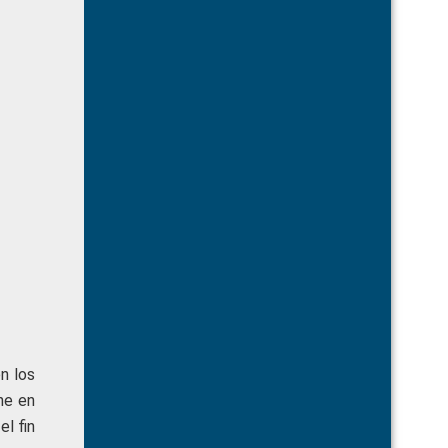
n los
ne en
el fin