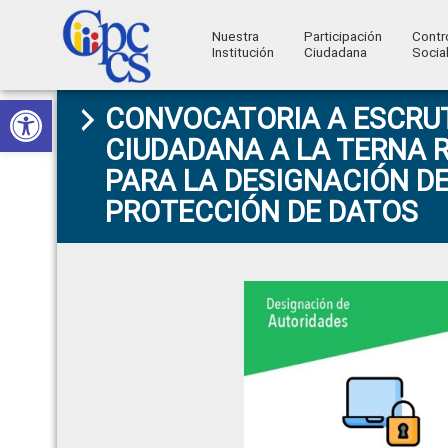
Nuestra
Participación
Contr
Institución
Ciudadana
Socia
Consejo
Abrir barra de herramientas
Skip
Skip
Skip
Skip
Construyendo
CONVOCATORIA A ESCRUT
to
to
to
to
de
Poder
CIUDADANA A LA TERNA R
primary
main
primary
footer
Ciudadano
Participación
PARA LA DESIGNACIÓN DE
navigation
content
sidebar
Ciudadana
PROTECCIÓN DE DATOS
y
Control
Social