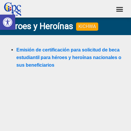
Skip
Skip
Skip
Skip
to
to
to
to
Abrir barra de herramientas
Consejo
primary
main
primary
footer
Construyendo
Héroes y Heroínas
navigation
content
sidebar
KICHWA
de
Poder
Ciudadano
Participación
Ciudadana
Emisión de certificación para solicitud de beca
y
estudiantil para héroes y heroínas nacionales o
Control
sus beneficiarios
Social