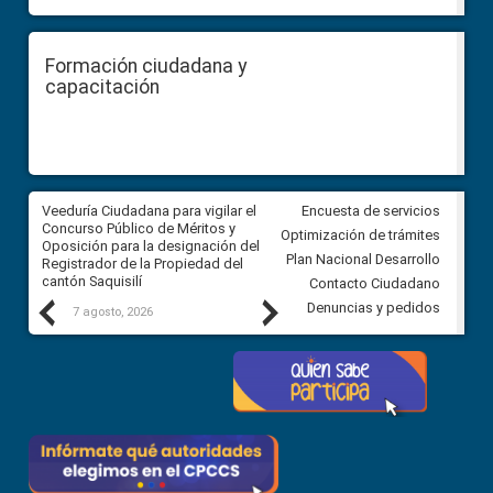
Formación ciudadana y
capacitación
Veeduría Ciudadana para vigilar el
Veeduría Ciudadana para vigila
Encuesta de servicios
Concurso Público de Méritos y
construcción del asfaltado de
Optimización de trámites
Oposición para la designación del
diferentes barrios del sector 
Plan Nacional Desarrollo
Registrador de la Propiedad del
Ballenita del cantón Santa Ele
cantón Saquisilí
Contacto Ciudadano
Previous
Next
Denuncias y pedidos
7 agosto, 2026
7 agosto, 2026