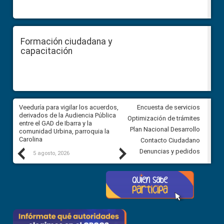
Formación ciudadana y
capacitación
Veeduría para vigilar los acuerdos,
CPCCS convoca a Veeduría
Encuesta de servicios
 a
derivados de la Audiencia Pública
Ciudadana para vigilar el conc
Optimización de trámites
ión
entre el GAD de Ibarra y la
en la Universidad de Cuenca
Plan Nacional Desarrollo
comunidad Urbina, parroquia la
Carolina
Contacto Ciudadano
Previous
Next
Denuncias y pedidos
5 agosto, 2026
5 agosto, 2026