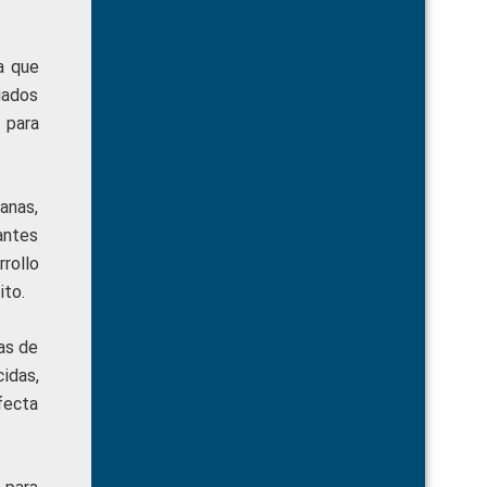
a que
iados
 para
anas,
antes
rollo
ito.
as de
idas,
fecta