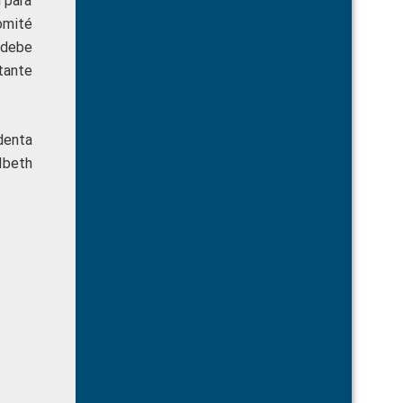
 para
omité
 debe
tante
denta
Ibeth