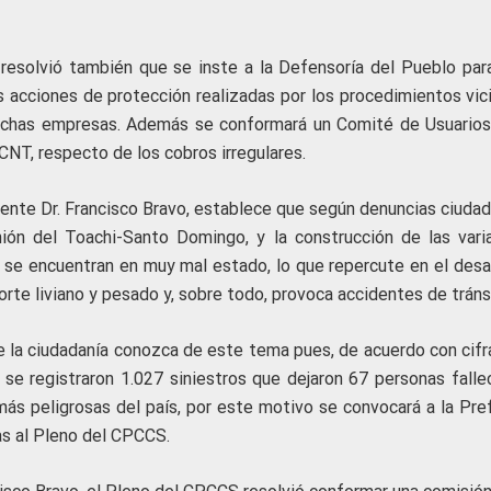
 resolvió también que se inste a la Defensoría del Pueblo par
s acciones de protección realizadas por los procedimientos vic
 dichas empresas. Además se conformará un Comité de Usuarios
 CNT, respecto de los cobros irregulares.
ente Dr. Francisco Bravo, establece que según denuncias ciudad
ión del Toachi-Santo Domingo, y la construcción de las vari
e se encuentran en muy mal estado, lo que repercute en el desar
porte liviano y pesado y, sobre todo, provoca accidentes de tráns
e la ciudadanía conozca de este tema pues, de acuerdo con cifr
se registraron 1.027 siniestros que dejaron 67 personas fallec
más peligrosas del país, por este motivo se convocará a la Pre
as al Pleno del CPCCS.