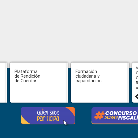
CPCCS aprueba convocatoria a
V
Plataforma
Formación
Veeduría para designación de la
C
de Rendición
ciudadana y
autoridad de la SOT
O
de Cuentas
capacitación
R
c
31 julio, 2026