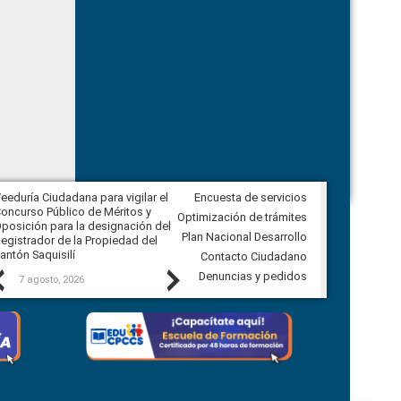
eeduría Ciudadana para vigilar el
Encuesta de servicios
Veeduría Ciudadana para vigilar la
oncurso Público de Méritos y
construcción del asfaltado de
Optimización de trámites
posición para la designación del
diferentes barrios del sector de
Plan Nacional Desarrollo
egistrador de la Propiedad del
Ballenita del cantón Santa Elena
antón Saquisilí
Contacto Ciudadano
Previous
Next
Denuncias y pedidos
7 agosto, 2026
7 agosto, 2026