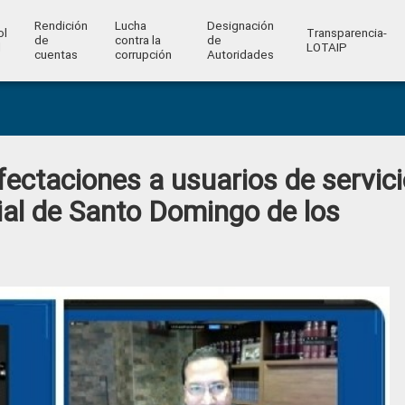
Rendición
Lucha
Designación
ol
Transparencia-
de
contra la
de
l
LOTAIP
cuentas
corrupción
Autoridades
ectaciones a usuarios de servic
vial de Santo Domingo de los