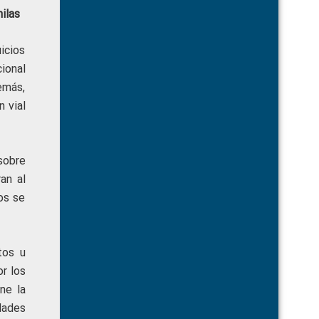
ilas
icios
ional
emás,
n vial
sobre
an al
os se
tos u
r los
ne la
dades