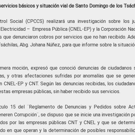
ervicios básicos y situación vial de Santo Domingo de los Tsách
rol Social (CPCCS) realizará una investigación sobre los ju
 Electricidad – Empresa Pública (CNEL-EP) y la Corporación Nac
 que denunciaron cobros por servicios que no han recibido. Ad
sáchilas, Abg. Johana Núñez, para que informe sobre la situació
primera moción, expresó que conoció denuncias de ciudadanos 
as, y otras afectaciones sufridas por anomalías que se gener
n CNEL-EP y CNT. Según las denuncias recibidas, los ciudadan
tas empresas públicas, sin haber recibido sus servicios.
tículo 15 del ¨Reglamento de Denuncias y Pedidos sobre Ac
eren Corrupción¨, se dispuso que se inicie una investigación po
tados por las empresas públicas CNT y CNEL y que se determi
odo en que operan y la determinación de posibles responsabili