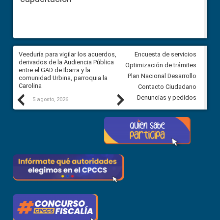
Veeduría para vigilar los acuerdos,
CPCCS convoca a Veeduría
Encuesta de servicios
 a
derivados de la Audiencia Pública
Ciudadana para vigilar el conc
Optimización de trámites
ión
entre el GAD de Ibarra y la
en la Universidad de Cuenca
Plan Nacional Desarrollo
comunidad Urbina, parroquia la
Carolina
Contacto Ciudadano
Previous
Next
Denuncias y pedidos
5 agosto, 2026
5 agosto, 2026