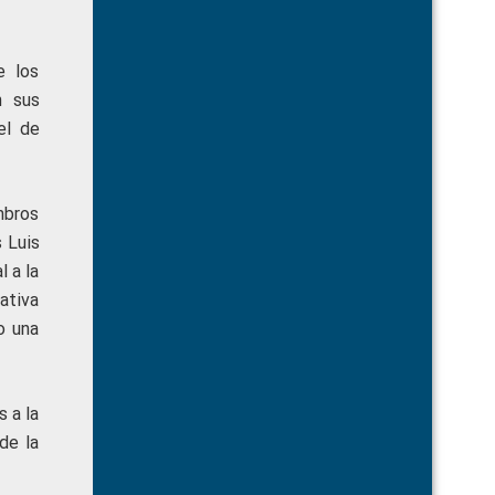
e los
n sus
el de
mbros
 Luis
 a la
ativa
o una
 a la
de la