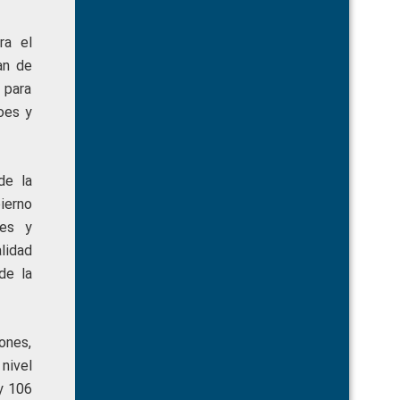
ra el
an de
 para
oes y
de la
ierno
nes y
lidad
de la
ones,
nivel
y 106