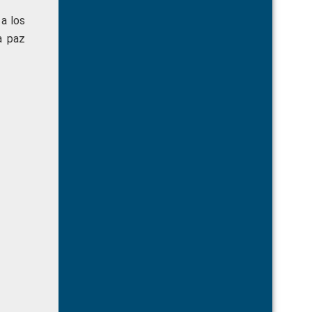
a los
a paz