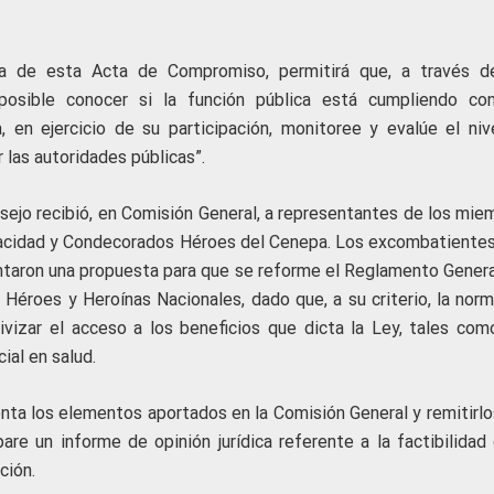
a de esta Acta de Compromiso, permitirá que, a través d
osible conocer si la función pública está cumpliendo co
a, en ejercicio de su participación, monitoree y evalúe el niv
las autoridades públicas”.
nsejo recibió, en Comisión General, a representantes de los mie
acidad y Condecorados Héroes del Cenepa. Los excombatientes
ntaron una propuesta para que se reforme el Reglamento General
 Héroes y Heroínas Nacionales, dado que, a su criterio, la norm
vizar el acceso a los beneficios que dicta la Ley, tales com
ial en salud.
nta los elementos aportados en la Comisión General y remitirlos
are un informe de opinión jurídica referente a la factibilidad 
ción.