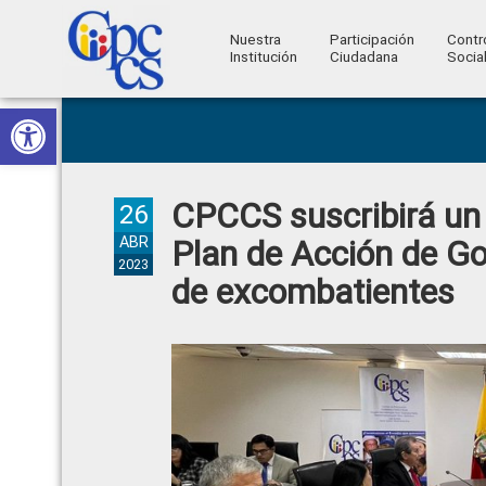
Nuestra
Participación
Contr
Institución
Ciudadana
Socia
Consejo
Abrir barra de herramientas
Skip
Skip
Skip
Skip
Construyendo
to
to
to
to
de
Poder
primary
main
primary
footer
Ciudadano
Participación
navigation
content
sidebar
CPCCS suscribirá un
Ciudadana
26
y
ABR
Plan de Acción de Gob
2023
Control
de excombatientes
Social