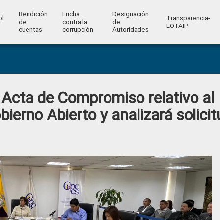
Rendición
Lucha
Designación
ol
Transparencia-
de
contra la
de
l
LOTAIP
cuentas
corrupción
Autoridades
 Acta de Compromiso relativo al
ierno Abierto y analizará solicit