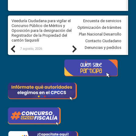
Veeduría Ciudadana para vigilar el
Veeduría Ciudadana para vigila
Encuesta de servicios
Concurso Público de Méritos y
construcción del asfaltado de
Optimización de trámites
Oposición para la designación del
diferentes barrios del sector 
Plan Nacional Desarrollo
Registrador de la Propiedad del
Ballenita del cantón Santa Ele
cantón Saquisilí
Contacto Ciudadano
Previous
Next
Denuncias y pedidos
7 agosto, 2026
7 agosto, 2026