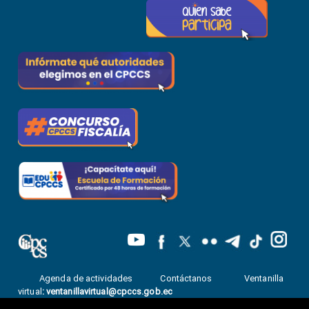
Agenda de actividades
Contáctanos
Ventanilla
virtual
:
ventanillavirtual@cpccs.gob.ec