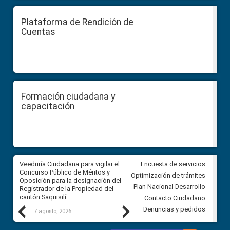
Plataforma de Rendición de
Cuentas
Formación ciudadana y
capacitación
Veeduría Ciudadana para vigilar el
Veeduría Ciudadana para vigila
Encuesta de servicios
Concurso Público de Méritos y
construcción del asfaltado de
Optimización de trámites
Oposición para la designación del
diferentes barrios del sector 
Plan Nacional Desarrollo
Registrador de la Propiedad del
Ballenita del cantón Santa Ele
cantón Saquisilí
Contacto Ciudadano
Previous
Next
Denuncias y pedidos
7 agosto, 2026
7 agosto, 2026