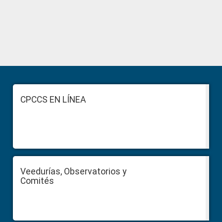
Primary
Sidebar
Footer
CPCCS EN LÍNEA
Veedurías, Observatorios y
Comités