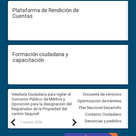
Plataforma de Rendición de
Cuentas
Formación ciudadana y
capacitación
Veeduría Ciudadana para vigilar el
Veeduría Ciudadana para vigila
Encuesta de servicios
Concurso Público de Méritos y
construcción del asfaltado de
Optimización de trámites
Oposición para la designación del
diferentes barrios del sector 
Plan Nacional Desarrollo
Registrador de la Propiedad del
Ballenita del cantón Santa Ele
cantón Saquisilí
Contacto Ciudadano
Previous
Next
Denuncias y pedidos
7 agosto, 2026
7 agosto, 2026