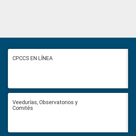
Primary
Sidebar
Footer
CPCCS EN LÍNEA
Veedurías, Observatorios y
Comités