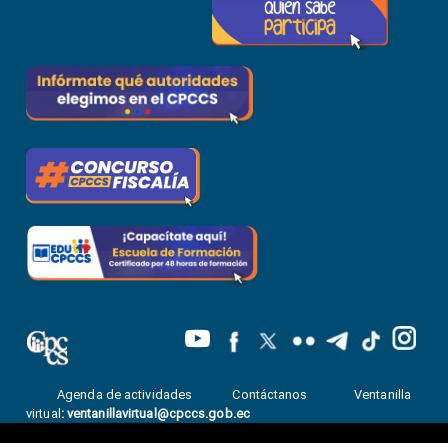
Agenda de actividades
Contáctanos
Ventanilla
virtual
:
ventanillavirtual@cpccs.gob.ec