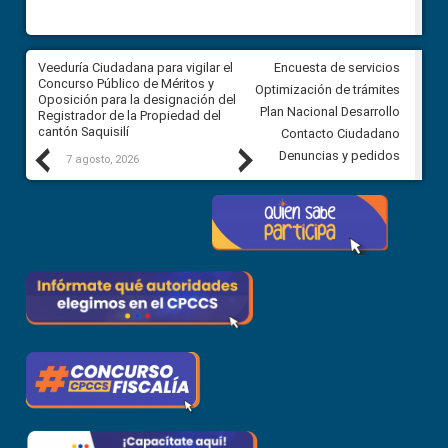
Veeduría Ciudadana para vigilar el
Veeduría Ciudadana para vigila
Encuesta de servicios
Concurso Público de Méritos y
construcción del asfaltado de
Optimización de trámites
Oposición para la designación del
diferentes barrios del sector 
Plan Nacional Desarrollo
Registrador de la Propiedad del
Ballenita del cantón Santa Ele
cantón Saquisilí
Contacto Ciudadano
Previous
Next
Denuncias y pedidos
7 agosto, 2026
7 agosto, 2026