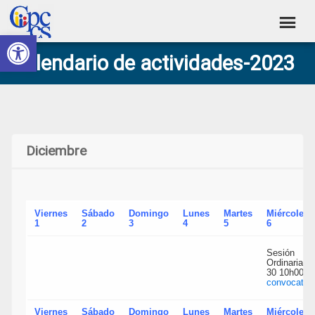
Skip
Skip
Skip
Skip
to
to
to
to
Abrir barra de herramientas
Consejo
primary
main
primary
footer
Construyendo
Calendario de actividades-2023
navigation
content
sidebar
de
Poder
Ciudadano
Participación
Ciudadana
y
Diciembre
Control
Social
Viernes
Sábado
Domingo
Lunes
Martes
Miércoles
1
2
3
4
5
6
Sesión
Ordinaria N.
30 10h00
convocatori
Viernes
Sábado
Domingo
Lunes
Martes
Miércoles