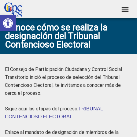
Skip
Skip
Skip
Skip
to
to
to
to
Abrir barra de herramientas
Consejo
primary
main
primary
footer
Construyendo
Conoce cómo se realiza la
navigation
content
sidebar
de
Poder
designación del Tribunal
Ciudadano
Participación
Contencioso Electoral
Ciudadana
y
Control
El Consejo de Participación Ciudadana y Control Social
Social
Transitorio inició el proceso de selección del Tribunal
Contencioso Electoral, te invitamos a conocer más de
cerca el proceso.
Sigue aquí las etapas del proceso:
TRIBUNAL
CONTENCIOSO ELECTORAL
Enlace al mandato de designación de miembros de la