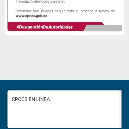
Primary
Sidebar
Footer
CPCCS EN LÍNEA