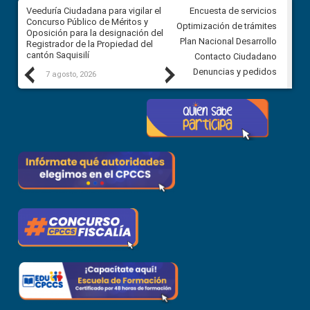
Veeduría Ciudadana para vigilar el
Veeduría Ciudadana para vigila
Encuesta de servicios
Concurso Público de Méritos y
construcción del asfaltado de
Optimización de trámites
Oposición para la designación del
diferentes barrios del sector 
Plan Nacional Desarrollo
Registrador de la Propiedad del
Ballenita del cantón Santa Ele
cantón Saquisilí
Contacto Ciudadano
Previous
Next
Denuncias y pedidos
7 agosto, 2026
7 agosto, 2026